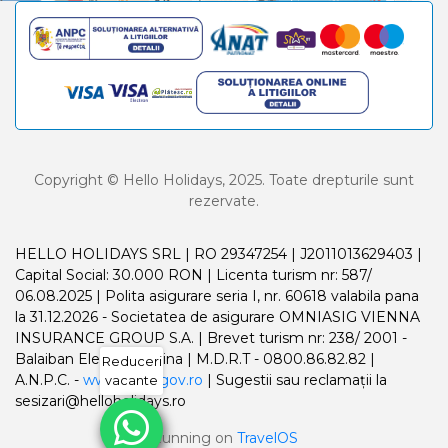
Copyright © Hello Holidays, 2025. Toate drepturile sunt
rezervate.
HELLO HOLIDAYS SRL | RO 29347254 | J2011013629403 |
Capital Social: 30.000 RON | Licenta turism nr: 587/
06.08.2025 | Polita asigurare seria I, nr. 60618 valabila pana
la 31.12.2026 - Societatea de asigurare OMNIASIG VIENNA
INSURANCE GROUP S.A. | Brevet turism nr: 238/ 2001 -
Balaiban Elena Madalina | M.D.R.T - 0800.86.82.82 |
Reduceri
A.N.P.C. -
www.anpc.gov.ro
| Sugestii sau reclamații la
vacante
sesizari@helloholidays.ro
Running on
TravelOS