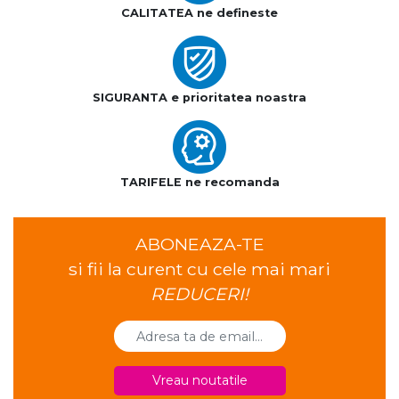
CALITATEA ne defineste
SIGURANTA e prioritatea noastra
TARIFELE ne recomanda
ABONEAZA-TE
si fii la curent cu cele mai mari
REDUCERI!
Vreau noutatile