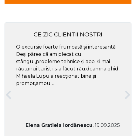
CE ZIC CLIENTII NOSTRI
O excursie foarte frumoasă și interesantă!
Cel ma
Deși părea că am plecat cu
respec
stângul,probleme tehnice și apoi și mai
rău,unui turist i s-a făcut rău,doamna ghid
Mihaela Lupu a reacționat bine și
prompt,ambul...
Elena Gratiela Iordănescu
, 19.09.2025