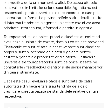
se modifica de la un moment la altul. De aceea ofertele
sunt valabile in limita locurilor disponibile. Agentia nu este
responsabila pentru eventualele neconcordante care pot
aparea intre informatiile privind tarifele si alte detalii din site
si informatiile primite in agentie. In aceste cazuri vor avea
prioritate, intotdeauna, informatiile primite in agentie.
Touroperatorii au, de obicei, propriile clasificari atunci cand
evalueaza o unitate de cazare, daca nu exista alte prevederi.
Clasificarile ce sunt afisate in acest website sunt clasificari
proprii si sunt o incercare de a oferi o ghidare pentru
calitatea generala a proprietatilor din oferta. Clasificarile
universale ale touroperatorilor sunt, de obicei, bazate pe
constatarile / feedback-ul clientilor si ale senior managerilor
din tara si strainatate.
Daca este cazul, evaluarile oficiale sunt date de catre
autoritatile din fiecare tara si au tendinta de a da o
clasificare corecta bazata pe standardele relative din tara
respectiva.