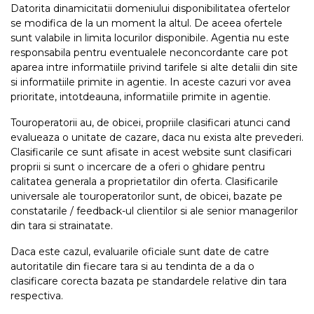
Datorita dinamicitatii domeniului disponibilitatea ofertelor
se modifica de la un moment la altul. De aceea ofertele
sunt valabile in limita locurilor disponibile. Agentia nu este
responsabila pentru eventualele neconcordante care pot
aparea intre informatiile privind tarifele si alte detalii din site
si informatiile primite in agentie. In aceste cazuri vor avea
prioritate, intotdeauna, informatiile primite in agentie.
Touroperatorii au, de obicei, propriile clasificari atunci cand
evalueaza o unitate de cazare, daca nu exista alte prevederi.
Clasificarile ce sunt afisate in acest website sunt clasificari
proprii si sunt o incercare de a oferi o ghidare pentru
calitatea generala a proprietatilor din oferta. Clasificarile
universale ale touroperatorilor sunt, de obicei, bazate pe
constatarile / feedback-ul clientilor si ale senior managerilor
din tara si strainatate.
Daca este cazul, evaluarile oficiale sunt date de catre
autoritatile din fiecare tara si au tendinta de a da o
clasificare corecta bazata pe standardele relative din tara
respectiva.