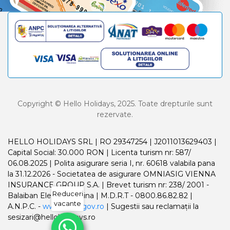
Copyright © Hello Holidays, 2025. Toate drepturile sunt
rezervate.
HELLO HOLIDAYS SRL | RO 29347254 | J2011013629403 |
Capital Social: 30.000 RON | Licenta turism nr: 587/
06.08.2025 | Polita asigurare seria I, nr. 60618 valabila pana
la 31.12.2026 - Societatea de asigurare OMNIASIG VIENNA
INSURANCE GROUP S.A. | Brevet turism nr: 238/ 2001 -
Reduceri
Balaiban Elena Madalina | M.D.R.T - 0800.86.82.82 |
vacante
A.N.P.C. -
www.anpc.gov.ro
| Sugestii sau reclamații la
sesizari@helloholidays.ro