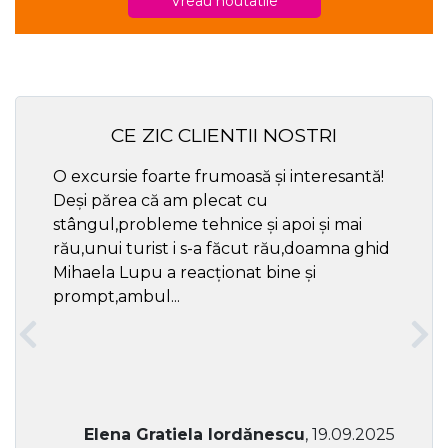
Vreau noutatile
CE ZIC CLIENTII NOSTRI
O excursie foarte frumoasă și interesantă!
Cel ma
Deși părea că am plecat cu
respec
stângul,probleme tehnice și apoi și mai
rău,unui turist i s-a făcut rău,doamna ghid
Mihaela Lupu a reacționat bine și
prompt,ambul...
Elena Gratiela Iordănescu
, 19.09.2025