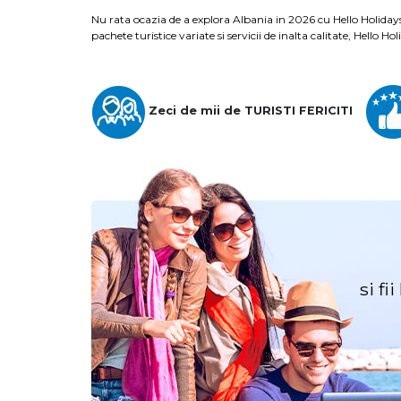
Targoviste
Nu rata ocazia de a explora Albania in 2026 cu Hello Holidays.
Targu Jiu
pachete turistice variate si servicii de inalta calitate, Hello 
Targu Mures
Timisoara
Tulcea
Vaslui
Zeci de mii de TURISTI FERICITI
si fi