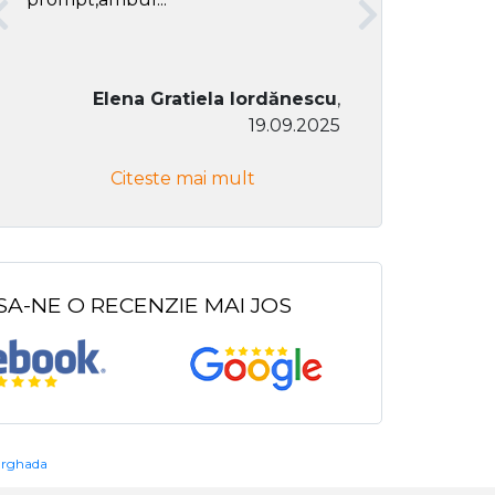
Elena Gratiela Iordănescu
,
19.09.2025
Don Co
Citeste mai mult
Citeste
SA-NE O RECENZIE MAI JOS
urghada