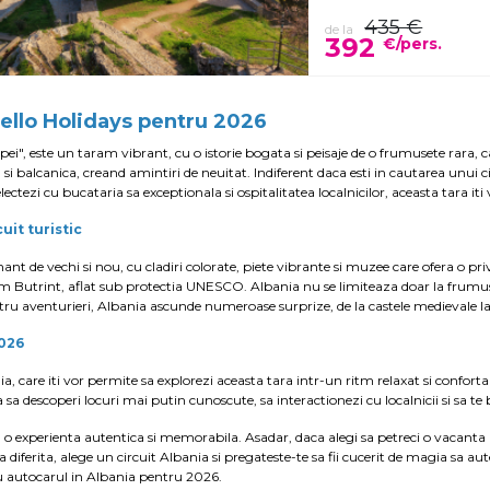
435 €
de la
392
€/pers.
Hello Holidays pentru 2026
, este un taram vibrant, cu o istorie bogata si peisaje de o frumusete rara, ca
i balcanica, creand amintiri de neuitat. Indiferent daca esti in cautarea unui c
ectezi cu bucataria sa exceptionala si ospitalitatea localnicilor, aceasta tara iti 
uit turistic
nt de vechi si nou, cu cladiri colorate, piete vibrante si muzee care ofera o privi
ecum Butrint, aflat sub protectia UNESCO. Albania nu se limiteaza doar la frumuse
 Pentru aventurieri, Albania ascunde numeroase surprize, de la castele medievale 
2026
nia, care iti vor permite sa explorezi aceasta tara intr-un ritm relaxat si confort
a sa descoperi locuri mai putin cunoscute, sa interactionezi cu localnicii si sa te
and o experienta autentica si memorabila. Asadar, daca alegi sa petreci o vacanta 
diferita, alege un circuit Albania si pregateste-te sa fii cucerit de magia sa aut
cu autocarul in Albania pentru 2026.