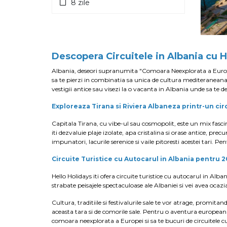
8 zile
Focsani
Galati
Iasi
Jud. Giurgiu
Medgidia
Descopera Circuitele in Albania cu 
Medias
Albania, deseori supranumita "Comoara Neexplorata a Europei"
Miercurea-Ciuc
sa te pierzi in combinatia sa unica de cultura mediteraneana s
Orastie
vestigii antice sau visezi la o vacanta in Albania unde sa te del
Piatra Neamt
Pitesti
Exploreaza Tirana si Riviera Albaneza printr-un circ
Ploiesti
Capitala Tirana, cu vibe-ul sau cosmopolit, este un mix fascina
Ramnicu Sarat
iti dezvaluie plaje izolate, apa cristalina si orase antice, pr
Ramnicu Valcea
impunatori, lacurile serenice si vaile pitoresti acestei tari.
Roman
Sebes
Circuite Turistice cu Autocarul in Albania pentru 
Sfantu Gheorghe
Hello Holidays iti ofera circuite turistice cu autocarul in Alba
Sibiu
strabate peisajele spectaculoase ale Albaniei si vei avea ocazi
Sighisoara
Sinaia
Cultura, traditiile si festivalurile sale te vor atrage, promit
Slatina
aceasta tara si de comorile sale. Pentru o aventura europeana 
Slobozia
comoara neexplorata a Europei si sa te bucuri de circuitele 