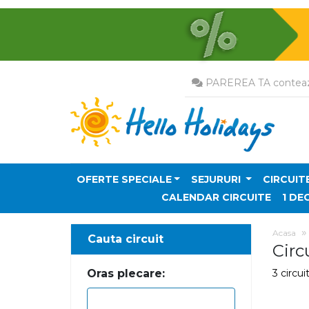
PAREREA TA conteaz
OFERTE SPECIALE
SEJURURI
CIRCUIT
CALENDAR CIRCUITE
1 DE
Acasa
Cauta circuit
Circ
Oras plecare:
3 circui