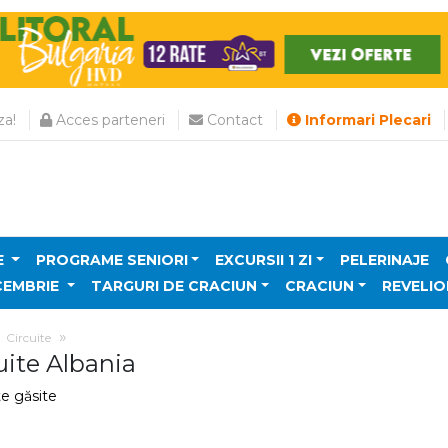
a!
Acces parteneri
Contact
Informari Plecari
E
PROGRAME SENIORI
EXCURSII 1 ZI
PELERINAJE
CEMBRIE
TARGURI DE CRACIUN
CRACIUN
REVELIO
Circuite
uite Albania
te găsite