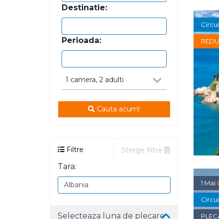
Destinatie:
Circu
Perioada:
REDU
1
camera
, 2 adulti
Cauta acum!
Filtre
Sterge filtre
Tara:
1 Mai
Circu
Selecteaza luna de plecare
PLEC