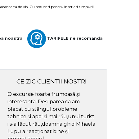
acanta ta de vis. Cu reduceri pentru inscrieri timpurii,
ea noastra
TARIFELE ne recomanda
CE ZIC CLIENTII NOSTRI
O excursie foarte frumoasă și
Cel mai bun ghid
interesantă! Deși părea că am
respectul
plecat cu stângul,probleme
tehnice și apoi și mai rău,unui turist
i s-a făcut rău,doamna ghid Mihaela
Lupu a reacționat bine și
prompt,ambul...