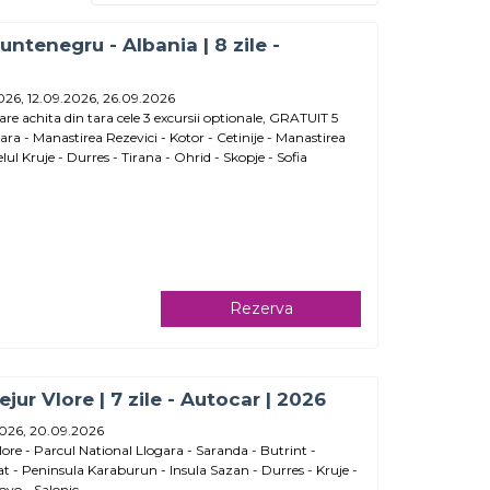
Muntenegru - Albania | 8 zile -
2026, 12.09.2026, 26.09.2026
re achita din tara cele 3 excursii optionale, GRATUIT 5
ra - Manastirea Rezevici - Kotor - Cetinije - Manastirea
ul Kruje - Durres - Tirana - Ohrid - Skopje - Sofia
Rezerva
ejur Vlore | 7 zile - Autocar | 2026
2026, 20.09.2026
Vlore - Parcul National Llogara - Saranda - Butrint -
at - Peninsula Karaburun - Insula Sazan - Durres - Kruje -
ovo - Salonic