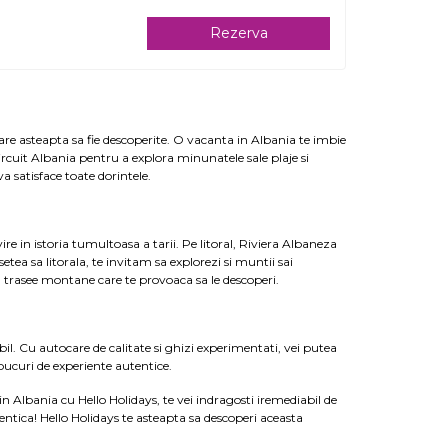
Rezerva
re asteapta sa fie descoperite. O vacanta in Albania te imbie
ircuit Albania pentru a explora minunatele sale plaje si
va satisface toate dorintele.
re in istoria tumultoasa a tarii. Pe litoral, Riviera Albaneza
tea sa litorala, te invitam sa explorezi si muntii sai
la trasee montane care te provoaca sa le descoperi.
abil. Cu autocare de calitate si ghizi experimentati, vei putea
 bucuri de experiente autentice.
in Albania cu Hello Holidays, te vei indragosti iremediabil de
entica! Hello Holidays te asteapta sa descoperi aceasta