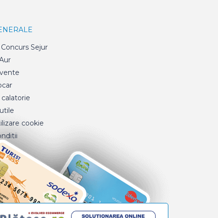
GENERALE
Concurs Sejur
 Aur
cvente
ocar
 calatorie
tile
ilizare cookie
nditii