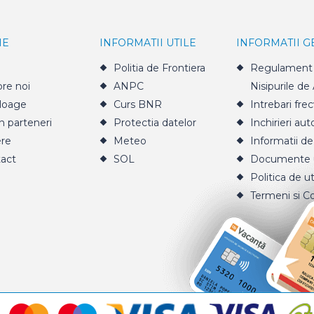
IE
INFORMATII UTILE
INFORMATII 
Politia de Frontiera
Regulament 
re noi
ANPC
Nisipurile de
loage
Curs BNR
Intrebari fre
n parteneri
Protectia datelor
Inchirieri aut
ere
Meteo
Informatii de
act
SOL
Documente u
Politica de ut
Termeni si Co