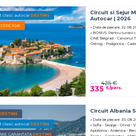
Circuit si Sejur 
it clasic autocar
DESTINS
Autocar | 2026
CERE 90€
Date de plecare: 22.08.
BONUS: Pentru turistii ca
CINE Belgrad - Canionul Ta
Ostrog - Podgorica - Castel
425 €
de la
335
€/pers.
Circuit Albania S
DESTINS
Date de plecare: 30.08.
it clasic autocar
DESTINS
Sofia - Skopje - Ohrid - 
Apollonia - Ardenica - Ber
ARE GARANTATA
DESTINS
Tirana - Gjirokastra - Mets