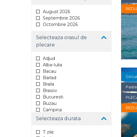
REDU
August 2026
Septembrie 2026
Octombrie 2026
Selecteaza orasul de
plecare
Adjud
Alba-Iulia
Bacau
Circu
Barlad
Braila
Past
Brasov
Bucuresti
PLEC
Buzau
REDU
Campina
Constanta
Selecteaza durata
Craiova
Deva
7 zile
Fagaras