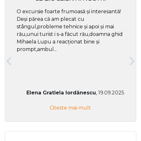
O excursie foarte frumoasă și interesantă!
Cel ma
Deși părea că am plecat cu
respec
stângul,probleme tehnice și apoi și mai
rău,unui turist i s-a făcut rău,doamna ghid
Mihaela Lupu a reacționat bine și
prompt,ambul...
Elena Gratiela Iordănescu
, 19.09.2025
Citeste mai mult