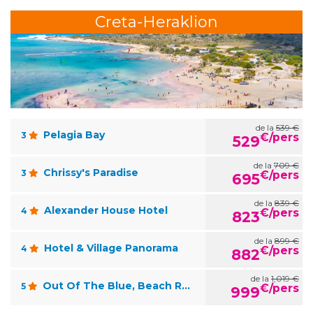
Creta-Heraklion
de la
539 €
Pelagia Bay
3
€/pers
529
de la
709 €
Chrissy's Paradise
3
€/pers
695
de la
839 €
Alexander House Hotel
4
€/pers
823
de la
899 €
Hotel & Village Panorama
4
€/pers
882
de la
1,019 €
Out Of The Blue, Beach Resort
5
€/pers
999