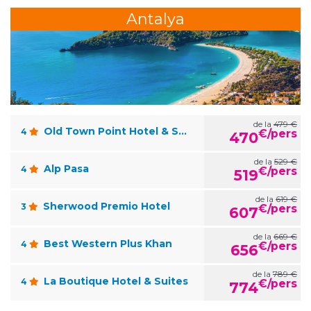
Antalya
de la
479 €
Old Town Point Hotel & Spa Antalya
4
€/pers
470
de la
529 €
Alp Pasa
4
€/pers
519
de la
619 €
Sherwood Premio Hotel
3
€/pers
607
de la
669 €
Best Western Plus Khan
4
€/pers
656
de la
789 €
La Boutique Hotel & Suites
4
€/pers
774