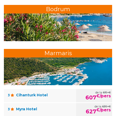
Bodrum
Marmaris
de la
619 €
Cihanturk Hotel
3
€/pers
607
de la
639 €
Myra Hotel
3
€/pers
627