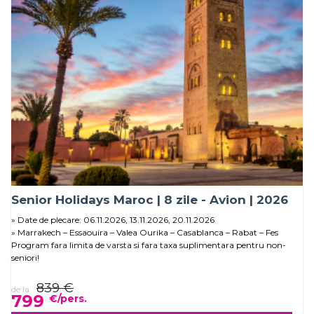
Senior Holidays Maroc | 8 zile - Avion | 2026
Date de plecare: 06.11.2026, 13.11.2026, 20.11.2026
Marrakech – Essaouira – Valea Ourika – Casablanca – Rabat – Fes
Program fara limita de varsta si fara taxa suplimentara pentru non-
seniori!
839 €
de la
799
€/pers.