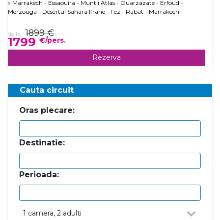
Marrakech - Essaouira - Muntii Atlas - Ouarzazate - Erfoud -
Merzouga - Desertul Sahara Ifrane - Fez - Rabat - Marrakech
1899 €
de la
1799
€/pers.
Rezerva
Cauta circuit
Oras plecare:
Destinatie:
Perioada:
1
camera
, 2 adulti