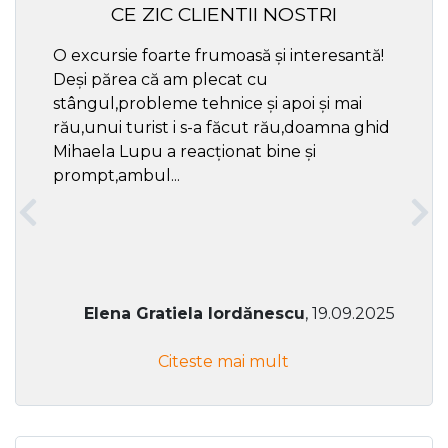
CE ZIC CLIENTII NOSTRI
O excursie foarte frumoasă și interesantă!
Cel ma
Deși părea că am plecat cu
respec
stângul,probleme tehnice și apoi și mai
rău,unui turist i s-a făcut rău,doamna ghid
Mihaela Lupu a reacționat bine și
prompt,ambul...
Elena Gratiela Iordănescu
, 19.09.2025
Citeste mai mult