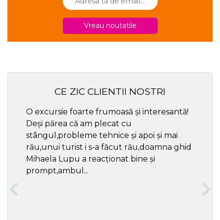
Vreau noutatile
CE ZIC CLIENTII NOSTRI
O excursie foarte frumoasă și interesantă!
Cel ma
Deși părea că am plecat cu
respec
stângul,probleme tehnice și apoi și mai
rău,unui turist i s-a făcut rău,doamna ghid
Mihaela Lupu a reacționat bine și
prompt,ambul...