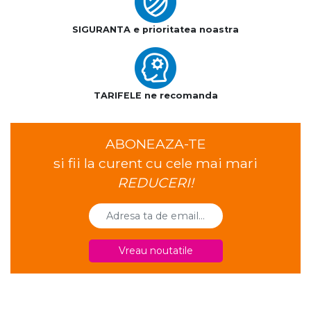
SIGURANTA e prioritatea noastra
TARIFELE ne recomanda
ABONEAZA-TE
si fii la curent cu cele mai mari
REDUCERI!
Vreau noutatile