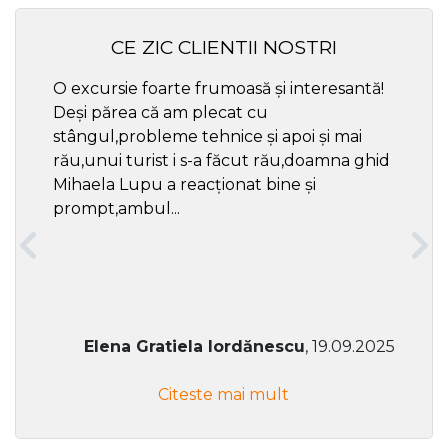
CE ZIC CLIENTII NOSTRI
O excursie foarte frumoasă și interesantă!
Cel ma
Deși părea că am plecat cu
respec
stângul,probleme tehnice și apoi și mai
rău,unui turist i s-a făcut rău,doamna ghid
Mihaela Lupu a reacționat bine și
prompt,ambul...
Elena Gratiela Iordănescu
, 19.09.2025
Citeste mai mult