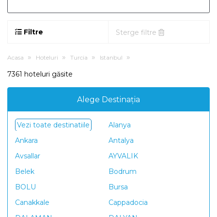
Filtre
Sterge filtre
Acasa
Hoteluri
Turcia
Istanbul
7361 hoteluri găsite
Alege Destinația
Vezi toate destinatiile
Alanya
Ankara
Antalya
Avsallar
AYVALIK
Belek
Bodrum
BOLU
Bursa
Canakkale
Cappadocia