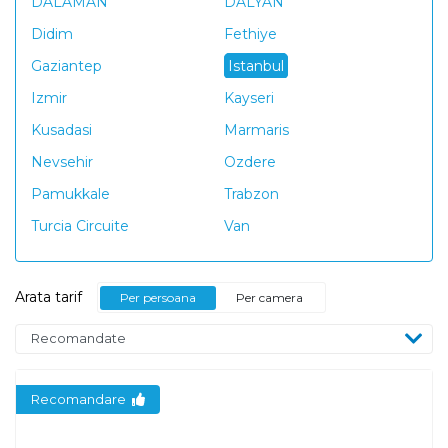
DALAMAN
DALYAN
Didim
Fethiye
Gaziantep
Istanbul
Izmir
Kayseri
Kusadasi
Marmaris
Nevsehir
Ozdere
Pamukkale
Trabzon
Turcia Circuite
Van
Arata tarif
Per persoana
Per camera
Recomandare