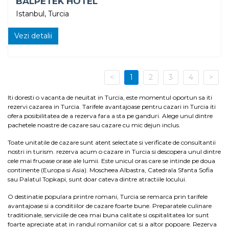
BALPETEK HOTEL
Istanbul, Turcia
Vezi detalii
<
1
2
3
4
>
Iti doresti o vacanta de neuitat in Turcia, este momentul oportun sa iti
rezervi cazarea in Turcia. Tarifele avantajoase pentru cazari in Turcia iti
ofera posibilitatea de a rezerva fara a sta pe ganduri. Alege unul dintre
pachetele noastre de cazare sau cazare cu mic dejun inclus.
Toate unitatile de cazare sunt atent selectate si verificate de consultantii
nostri in turism. rezerva acum o cazare in Turcia si descopera unul dintre
cele mai fruoase orase ale lumii. Este unicul oras care se intinde pe doua
continente (Europa si Asia). Moscheea Albastra, Catedrala Sfanta Sofia
sau Palatul Topkapi, sunt doar cateva dintre atractiile locului.
O destinatie populara printre romani, Turcia se remarca prin tarifele
avantajoase si a conditiilor de cazare foarte bune. Preparatele culinare
traditionale, serviciile de cea mai buna calitate si ospitalitatea lor sunt
foarte apreciate atat in randul romanilor cat si a altor popoare. Rezerva