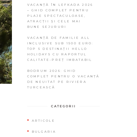
VACANȚĂ ÎN LEFKADA 2026
– GHID COMPLET PENTRU
PLAJE SPECTACULOASE,
ATRACȚII ȘI CELE MAI
BUNE SEJURURI
VACANȚĂ DE FAMILIE ALL
INCLUSIVE SUB 1500 EURO:
TOP 5 DESTINAȚII HELLO
HOLIDAYS CU RAPORTUL
CALITATE-PREȚ IMBATABIL
BODRUM 2026: GHID
COMPLET PENTRU O VACANȚĂ
DE NEUITAT PE RIVIERA
TURCEASCĂ
CATEGORII
ARTICOLE
BULGARIA