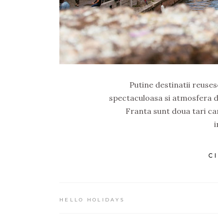
Putine destinatii reuse
spectaculoasa si atmosfera de
Franta sunt doua tari car
i
C
HELLO HOLIDAYS