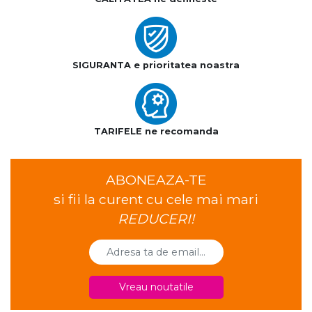
SIGURANTA e prioritatea noastra
TARIFELE ne recomanda
ABONEAZA-TE
si fii la curent cu cele mai mari
REDUCERI!
Vreau noutatile