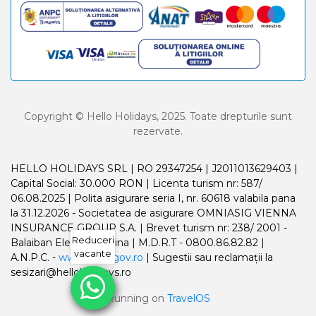
Copyright © Hello Holidays, 2025. Toate drepturile sunt
rezervate.
HELLO HOLIDAYS SRL | RO 29347254 | J2011013629403 |
Capital Social: 30.000 RON | Licenta turism nr: 587/
06.08.2025 | Polita asigurare seria I, nr. 60618 valabila pana
la 31.12.2026 - Societatea de asigurare OMNIASIG VIENNA
INSURANCE GROUP S.A. | Brevet turism nr: 238/ 2001 -
Reduceri
Balaiban Elena Madalina | M.D.R.T - 0800.86.82.82 |
vacante
A.N.P.C. -
www.anpc.gov.ro
| Sugestii sau reclamații la
sesizari@helloholidays.ro
Running on
TravelOS