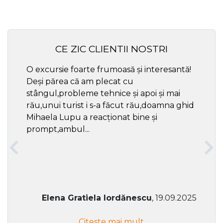
CE ZIC CLIENTII NOSTRI
O excursie foarte frumoasă și interesantă!
Cel ma
Deși părea că am plecat cu
respec
stângul,probleme tehnice și apoi și mai
rău,unui turist i s-a făcut rău,doamna ghid
Mihaela Lupu a reacționat bine și
prompt,ambul...
Elena Gratiela Iordănescu
, 19.09.2025
Citeste mai mult