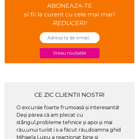
ABONEAZA-TE
si fii la curent cu cele mai mari
REDUCERI!
Vreau noutatile
CE ZIC CLIENTII NOSTRI
O excursie foarte frumoasă și interesantă!
Cel ma
Deși părea că am plecat cu
respec
stângul,probleme tehnice și apoi și mai
rău,unui turist i s-a făcut rău,doamna ghid
Mihaela Lupu a reacționat bine și