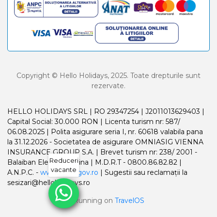
Copyright © Hello Holidays, 2025. Toate drepturile sunt
rezervate.
HELLO HOLIDAYS SRL | RO 29347254 | J2011013629403 |
Capital Social: 30.000 RON | Licenta turism nr: 587/
06.08.2025 | Polita asigurare seria I, nr. 60618 valabila pana
la 31.12.2026 - Societatea de asigurare OMNIASIG VIENNA
INSURANCE GROUP S.A. | Brevet turism nr: 238/ 2001 -
Reduceri
Balaiban Elena Madalina | M.D.R.T - 0800.86.82.82 |
vacante
A.N.P.C. -
www.anpc.gov.ro
| Sugestii sau reclamații la
sesizari@helloholidays.ro
Running on
TravelOS