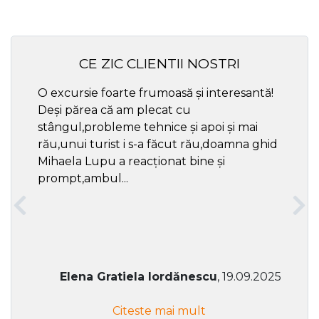
CE ZIC CLIENTII NOSTRI
O excursie foarte frumoasă și interesantă!
Cel ma
Deși părea că am plecat cu
respec
stângul,probleme tehnice și apoi și mai
rău,unui turist i s-a făcut rău,doamna ghid
Mihaela Lupu a reacționat bine și
prompt,ambul...
Elena Gratiela Iordănescu
, 19.09.2025
Citeste mai mult