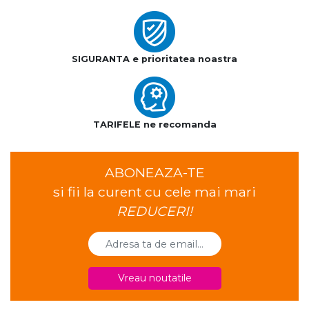
SIGURANTA e prioritatea noastra
TARIFELE ne recomanda
ABONEAZA-TE
si fii la curent cu cele mai mari
REDUCERI!
Vreau noutatile