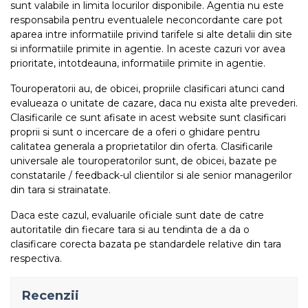
sunt valabile in limita locurilor disponibile. Agentia nu este
responsabila pentru eventualele neconcordante care pot
aparea intre informatiile privind tarifele si alte detalii din site
si informatiile primite in agentie. In aceste cazuri vor avea
prioritate, intotdeauna, informatiile primite in agentie.
Touroperatorii au, de obicei, propriile clasificari atunci cand
evalueaza o unitate de cazare, daca nu exista alte prevederi.
Clasificarile ce sunt afisate in acest website sunt clasificari
proprii si sunt o incercare de a oferi o ghidare pentru
calitatea generala a proprietatilor din oferta. Clasificarile
universale ale touroperatorilor sunt, de obicei, bazate pe
constatarile / feedback-ul clientilor si ale senior managerilor
din tara si strainatate.
Daca este cazul, evaluarile oficiale sunt date de catre
autoritatile din fiecare tara si au tendinta de a da o
clasificare corecta bazata pe standardele relative din tara
respectiva.
Recenzii