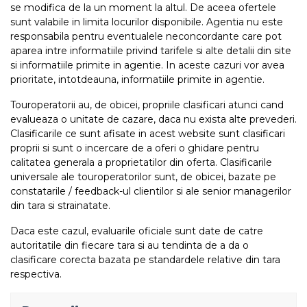
se modifica de la un moment la altul. De aceea ofertele
sunt valabile in limita locurilor disponibile. Agentia nu este
responsabila pentru eventualele neconcordante care pot
aparea intre informatiile privind tarifele si alte detalii din site
si informatiile primite in agentie. In aceste cazuri vor avea
prioritate, intotdeauna, informatiile primite in agentie.
Touroperatorii au, de obicei, propriile clasificari atunci cand
evalueaza o unitate de cazare, daca nu exista alte prevederi.
Clasificarile ce sunt afisate in acest website sunt clasificari
proprii si sunt o incercare de a oferi o ghidare pentru
calitatea generala a proprietatilor din oferta. Clasificarile
universale ale touroperatorilor sunt, de obicei, bazate pe
constatarile / feedback-ul clientilor si ale senior managerilor
din tara si strainatate.
Daca este cazul, evaluarile oficiale sunt date de catre
autoritatile din fiecare tara si au tendinta de a da o
clasificare corecta bazata pe standardele relative din tara
respectiva.