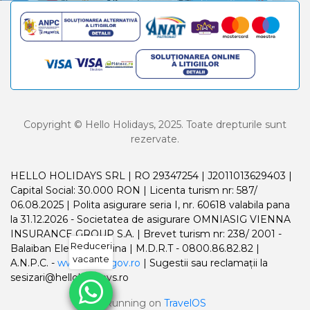
Copyright © Hello Holidays, 2025. Toate drepturile sunt
rezervate.
HELLO HOLIDAYS SRL | RO 29347254 | J2011013629403 |
Capital Social: 30.000 RON | Licenta turism nr: 587/
06.08.2025 | Polita asigurare seria I, nr. 60618 valabila pana
la 31.12.2026 - Societatea de asigurare OMNIASIG VIENNA
INSURANCE GROUP S.A. | Brevet turism nr: 238/ 2001 -
Reduceri
Balaiban Elena Madalina | M.D.R.T - 0800.86.82.82 |
vacante
A.N.P.C. -
www.anpc.gov.ro
| Sugestii sau reclamații la
sesizari@helloholidays.ro
Running on
TravelOS