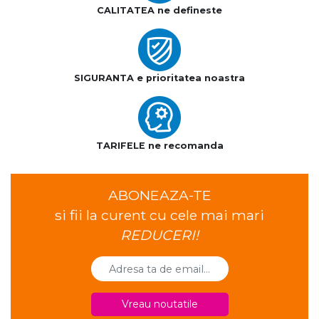
CALITATEA ne defineste
SIGURANTA e prioritatea noastra
TARIFELE ne recomanda
ABONEAZA-TE
si fii la curent cu cele mai mari
REDUCERI!
Vreau noutatile