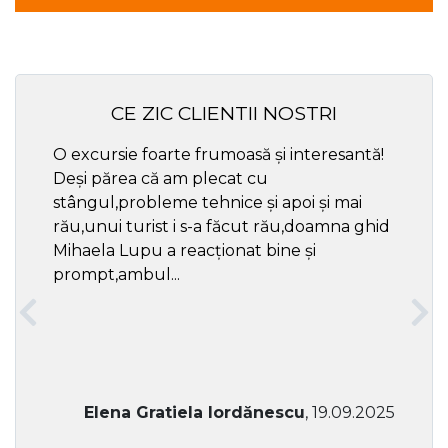
CE ZIC CLIENTII NOSTRI
O excursie foarte frumoasă și interesantă!
Cel ma
Deși părea că am plecat cu
respec
stângul,probleme tehnice și apoi și mai
rău,unui turist i s-a făcut rău,doamna ghid
Mihaela Lupu a reacționat bine și
prompt,ambul...
Elena Gratiela Iordănescu
, 19.09.2025