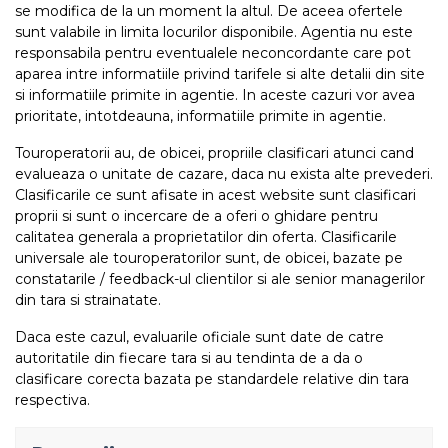
se modifica de la un moment la altul. De aceea ofertele
sunt valabile in limita locurilor disponibile. Agentia nu este
responsabila pentru eventualele neconcordante care pot
aparea intre informatiile privind tarifele si alte detalii din site
si informatiile primite in agentie. In aceste cazuri vor avea
prioritate, intotdeauna, informatiile primite in agentie.
Touroperatorii au, de obicei, propriile clasificari atunci cand
evalueaza o unitate de cazare, daca nu exista alte prevederi.
Clasificarile ce sunt afisate in acest website sunt clasificari
proprii si sunt o incercare de a oferi o ghidare pentru
calitatea generala a proprietatilor din oferta. Clasificarile
universale ale touroperatorilor sunt, de obicei, bazate pe
constatarile / feedback-ul clientilor si ale senior managerilor
din tara si strainatate.
Daca este cazul, evaluarile oficiale sunt date de catre
autoritatile din fiecare tara si au tendinta de a da o
clasificare corecta bazata pe standardele relative din tara
respectiva.