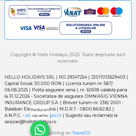
Copyright © Hello Holidays, 2025. Toate drepturile sunt
rezervate.
HELLO HOLIDAYS SRL | RO 29347254 | J2011013629403 |
Capital Social: 30.000 RON | Licenta turism nr: 587/
06.08.2025 | Polita asigurare seria I, nr. 60618 valabila pana
la 31.12.2026 - Societatea de asigurare OMNIASIG VIENNA
INSURANCE GROUP S.A. | Brevet turism nr: 238/ 2001 -
Balaiban Elena Madalina | M.D.R.T - 0800.86.82.82 |
Reduceri
A.N.P.C. -
www.anpc.gov.ro
| Sugestii sau reclamații la
vacante
sesizari@helloholidays.ro
Running on
TravelOS