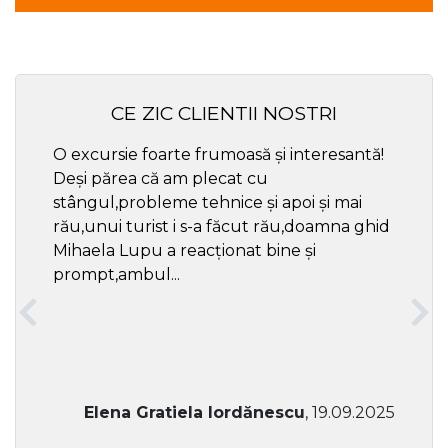
CE ZIC CLIENTII NOSTRI
O excursie foarte frumoasă și interesantă!
Cel ma
Deși părea că am plecat cu
respec
stângul,probleme tehnice și apoi și mai
rău,unui turist i s-a făcut rău,doamna ghid
Mihaela Lupu a reacționat bine și
prompt,ambul...
Elena Gratiela Iordănescu
, 19.09.2025