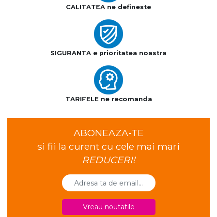
CALITATEA ne defineste
SIGURANTA e prioritatea noastra
TARIFELE ne recomanda
ABONEAZA-TE
si fii la curent cu cele mai mari
REDUCERI!
Vreau noutatile