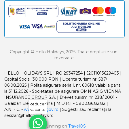
Copyright © Hello Holidays, 2025. Toate drepturile sunt
rezervate.
HELLO HOLIDAYS SRL | RO 29347254 | J2011013629403 |
Capital Social: 30.000 RON | Licenta turism nr: 587/
06.08.2025 | Polita asigurare seria I, nr. 60618 valabila pana
la 31.12.2026 - Societatea de asigurare OMNIASIG VIENNA
INSURANCE GROUP S.A. | Brevet turism nr: 238/ 2001 -
Balaiban Elena Madalina | M.D.R.T - 0800.86.82.82 |
Reduceri
A.N.P.C. -
www.anpc.gov.ro
| Sugestii sau reclamații la
vacante
sesizari@helloholidays.ro
Running on
TravelOS