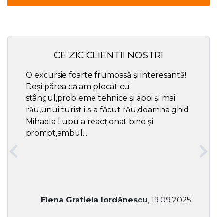
CE ZIC CLIENTII NOSTRI
O excursie foarte frumoasă și interesantă!
Cel ma
Deși părea că am plecat cu
respec
stângul,probleme tehnice și apoi și mai
rău,unui turist i s-a făcut rău,doamna ghid
Mihaela Lupu a reacționat bine și
prompt,ambul...
Elena Gratiela Iordănescu
, 19.09.2025