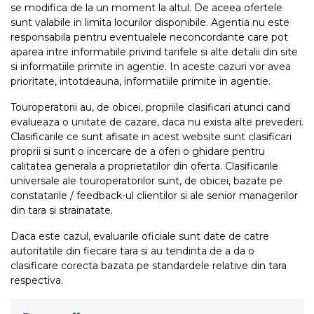
se modifica de la un moment la altul. De aceea ofertele
sunt valabile in limita locurilor disponibile. Agentia nu este
responsabila pentru eventualele neconcordante care pot
aparea intre informatiile privind tarifele si alte detalii din site
si informatiile primite in agentie. In aceste cazuri vor avea
prioritate, intotdeauna, informatiile primite in agentie.
Touroperatorii au, de obicei, propriile clasificari atunci cand
evalueaza o unitate de cazare, daca nu exista alte prevederi.
Clasificarile ce sunt afisate in acest website sunt clasificari
proprii si sunt o incercare de a oferi o ghidare pentru
calitatea generala a proprietatilor din oferta. Clasificarile
universale ale touroperatorilor sunt, de obicei, bazate pe
constatarile / feedback-ul clientilor si ale senior managerilor
din tara si strainatate.
Daca este cazul, evaluarile oficiale sunt date de catre
autoritatile din fiecare tara si au tendinta de a da o
clasificare corecta bazata pe standardele relative din tara
respectiva.