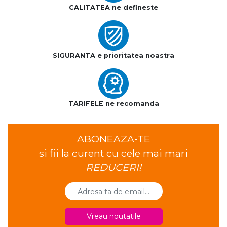
CALITATEA ne defineste
SIGURANTA e prioritatea noastra
TARIFELE ne recomanda
ABONEAZA-TE
si fii la curent cu cele mai mari
REDUCERI!
Vreau noutatile