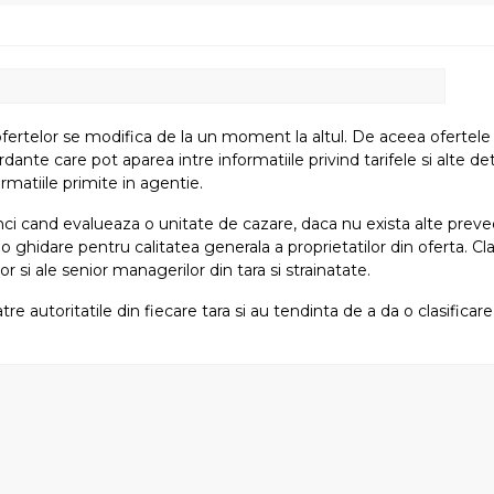
fertelor se modifica de la un moment la altul. De aceea ofertele su
e care pot aparea intre informatiile privind tarifele si alte detali
rmatiile primite in agentie.
atunci cand evalueaza o unitate de cazare, daca nu exista alte preved
i o ghidare pentru calitatea generala a proprietatilor din oferta. Cla
or si ale senior managerilor din tara si strainatate.
tre autoritatile din fiecare tara si au tendinta de a da o clasifica