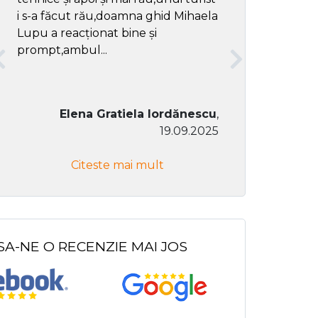
i s-a făcut rău,doamna ghid Mihaela
Lupu a reacționat bine și
prompt,ambul...
Elena Gratiela Iordănescu
,
19.09.2025
Don Co
Citeste mai mult
Citeste
SA-NE O RECENZIE MAI JOS