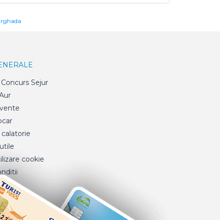
urghada
GENERALE
Concurs Sejur
 Aur
cvente
ocar
 calatorie
tile
ilizare cookie
nditii