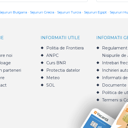
Sejururi Bulgaria
Sejururi Grecia
Sejururi Turcia
Sejururi Egipt
Sejururi H
IE
INFORMATII UTILE
INFORMATII 
Politia de Frontiera
Regulament 
re noi
ANPC
Nisipurile de
loage
Curs BNR
Intrebari fre
n parteneri
Protectia datelor
Inchirieri aut
ere
Meteo
Informatii de
act
SOL
Documente u
Politica de ut
Termeni si Co