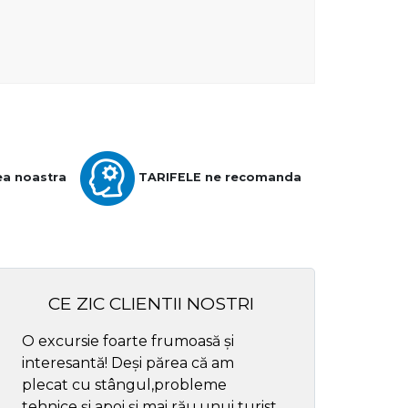
ea noastra
TARIFELE ne recomanda
CE ZIC CLIENTII NOSTRI
O excursie foarte frumoasă și
Cel mai bun ghid
interesantă! Deși părea că am
respectul
plecat cu stângul,probleme
tehnice și apoi și mai rău,unui turist