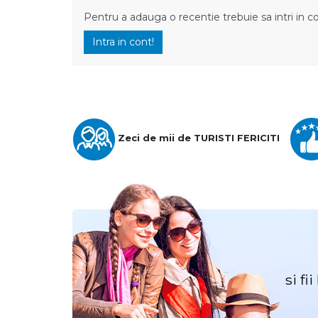
Pentru a adauga o recentie trebuie sa intri in c
Intra in cont!
Zeci de mii de TURISTI FERICITI
si fi