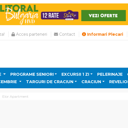
a!
Acces parteneri
Contact
Informari Plecari
E
PROGRAME SENIORI
EXCURSII 1 ZI
PELERINAJE
CEMBRIE
TARGURI DE CRACIUN
CRACIUN
REVELIO
Elor Apartment