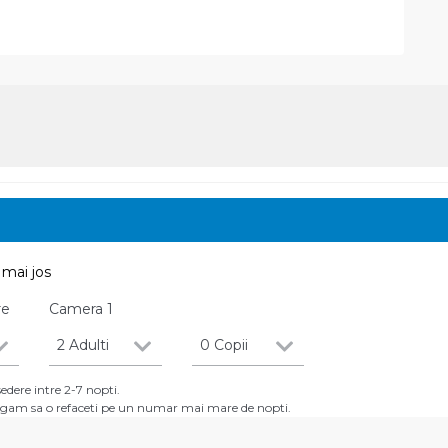
mai jos
re
Camera
1
2 Adulti
0 Copii
dere intre 2-7 nopti.
 rugam sa o refaceti pe un numar mai mare de nopti.