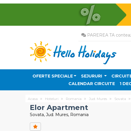
PAREREA TA conteaz
OFERTE SPECIALE
SEJURURI
CIRCUIT
CALENDAR CIRCUITE
1 DE
Acasa
Hoteluri
Romania
Jud. Mures
Sovata
Elor Apartment
Sovata, Jud. Mures, Romania