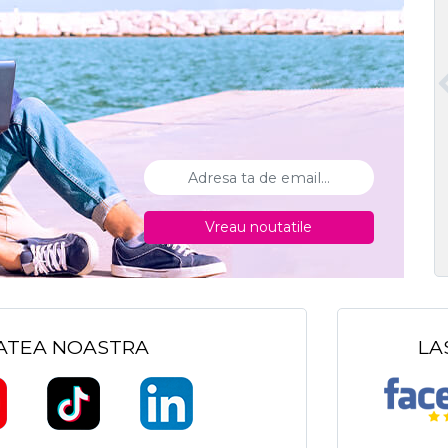
Vreau noutatile
TATEA NOASTRA
LA