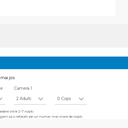
mai jos
re
Camera
1
2 Adulti
0 Copii
dere intre 2-7 nopti.
 rugam sa o refaceti pe un numar mai mare de nopti.