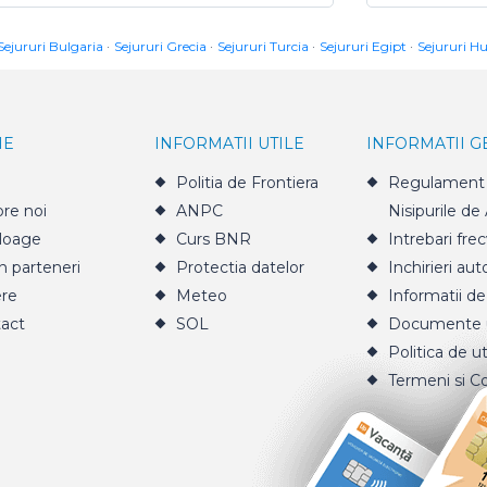
Sejururi Bulgaria
Sejururi Grecia
Sejururi Turcia
Sejururi Egipt
Sejururi H
IE
INFORMATII UTILE
INFORMATII 
Politia de Frontiera
Regulament 
re noi
ANPC
Nisipurile de
loage
Curs BNR
Intrebari fre
n parteneri
Protectia datelor
Inchirieri aut
ere
Meteo
Informatii de
act
SOL
Documente u
Politica de ut
Termeni si Co