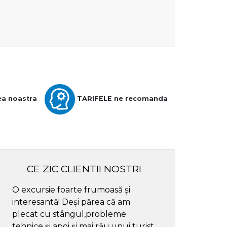
ea noastra
TARIFELE ne recomanda
CE ZIC CLIENTII NOSTRI
O excursie foarte frumoasă și
Cel mai bun ghid
interesantă! Deși părea că am
respectul
plecat cu stângul,probleme
tehnice și apoi și mai rău,unui turist