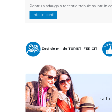
Pentru a adauga o recentie trebuie sa intri in c
Intra in cont!
Zeci de mii de TURISTI FERICITI
si fi