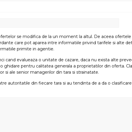
fertelor se modifica de la un moment la altul. De aceea ofertele su
e care pot aparea intre informatiile privind tarifele si alte detali
rmatiile primite in agentie.
atunci cand evalueaza o unitate de cazare, daca nu exista alte preved
i o ghidare pentru calitatea generala a proprietatilor din oferta. Cla
or si ale senior managerilor din tara si strainatate.
tre autoritatile din fiecare tara si au tendinta de a da o clasifica