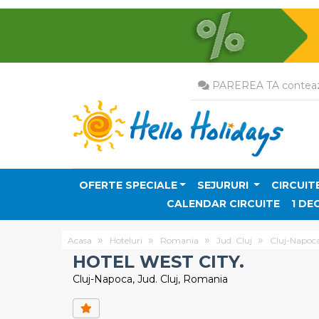
PAREREA TA conteaz
OFERTE SPECIALE
SEJURURI
CIRCUIT
CALENDAR CIRCUITE
1 DE
Acasa
Hoteluri
Romania
Jud. Cluj
Cluj-Napoc
HOTEL WEST CITY.
Cluj-Napoca, Jud. Cluj, Romania