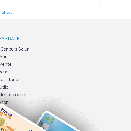
urghada
GENERALE
Concurs Sejur
 Aur
cvente
ocar
 calatorie
tile
ilizare cookie
nditii