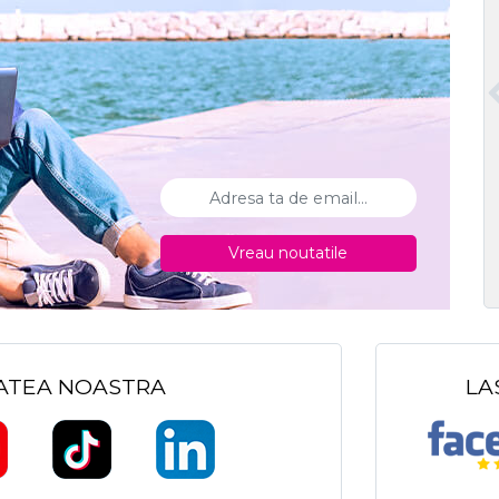
Vreau noutatile
TATEA NOASTRA
LA