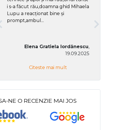
i s-a făcut rău,doamna ghid Mihaela
Lupu a reacționat bine și
prompt,ambul...
Elena Gratiela Iordănescu
,
19.09.2025
Don Co
Citeste mai mult
Citeste
SA-NE O RECENZIE MAI JOS