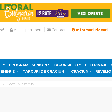
a!
Acces parteneri
Contact
Informari Plecari
E
PROGRAME SENIORI
EXCURSII 1 ZI
PELERINAJE
CEMBRIE
TARGURI DE CRACIUN
CRACIUN
REVELIO
a
HOTEL WEST CITY.