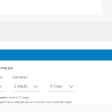
mai jos
re
Camera
1
2 Adulti
0 Copii
dere intre 2-7 nopti.
 rugam sa o refaceti pe un numar mai mare de nopti.