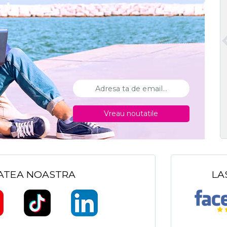
Vreau noutatile
TATEA NOASTRA
LA