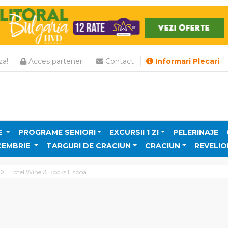
a!
Acces parteneri
Contact
Informari Plecari
E
PROGRAME SENIORI
EXCURSII 1 ZI
PELERINAJE
CEMBRIE
TARGURI DE CRACIUN
CRACIUN
REVELIO
Hotel Wine & Books Lisboa