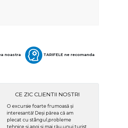
ea noastra
TARIFELE ne recomanda
CE ZIC CLIENTII NOSTRI
O excursie foarte frumoasă și
Cel mai bun ghid
interesantă! Deși părea că am
respectul
plecat cu stângul,probleme
tehnice și apoi și mai rău,unui turist