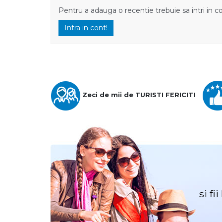
Pentru a adauga o recentie trebuie sa intri in c
Intra in cont!
Zeci de mii de TURISTI FERICITI
si fi