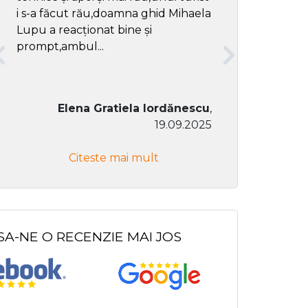
i s-a făcut rău,doamna ghid Mihaela
Lupu a reacționat bine și
prompt,ambul...
Elena Gratiela Iordănescu
,
19.09.2025
Don Co
Citeste mai mult
Citeste
SA-NE O RECENZIE MAI JOS