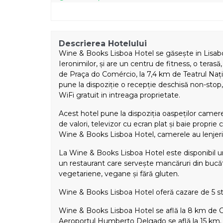
Descrierea Hotelului
Wine & Books Lisboa Hotel se găsește in Lisab
Ieronimilor, și are un centru de fitness, o terasă
de Praça do Comércio, la 7,4 km de Teatrul Nați
pune la dispoziție o recepție deschisă non-stop, 
WiFi gratuit in intreaga proprietate.
Acest hotel pune la dispoziția oaspeților camere 
de valori, televizor cu ecran plat și baie proprie 
Wine & Books Lisboa Hotel, camerele au lenjeri
La Wine & Books Lisboa Hotel este disponibil un
un restaurant care servește mancăruri din bucăt
vegetariene, vegane și fără gluten.
Wine & Books Lisboa Hotel oferă cazare de 5 ste
Wine & Books Lisboa Hotel se află la 8 km de Ca
Aeroportul Humberto Delgado se află la 15 km.