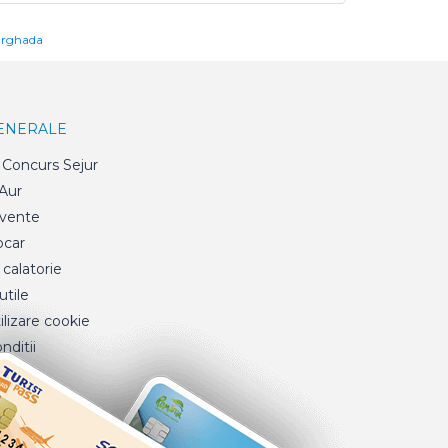
urghada
GENERALE
Concurs Sejur
 Aur
cvente
ocar
 calatorie
tile
ilizare cookie
nditii