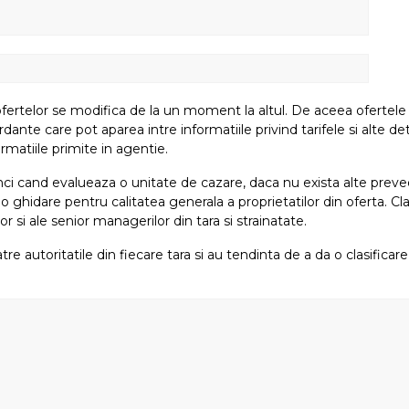
fertelor se modifica de la un moment la altul. De aceea ofertele su
e care pot aparea intre informatiile privind tarifele si alte detali
rmatiile primite in agentie.
atunci cand evalueaza o unitate de cazare, daca nu exista alte preved
i o ghidare pentru calitatea generala a proprietatilor din oferta. Cla
or si ale senior managerilor din tara si strainatate.
tre autoritatile din fiecare tara si au tendinta de a da o clasifica