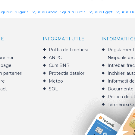
Sejururi Bulgaria
Sejururi Grecia
Sejururi Turcia
Sejururi Egipt
Sejururi H
IE
INFORMATII UTILE
INFORMATII 
Politia de Frontiera
Regulament 
re noi
ANPC
Nisipurile de
loage
Curs BNR
Intrebari fre
n parteneri
Protectia datelor
Inchirieri aut
ere
Meteo
Informatii de
act
SOL
Documente u
Politica de ut
Termeni si Co