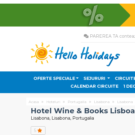
PAREREA TA conteaz
OFERTE SPECIALE
SEJURURI
CIRCUIT
CALENDAR CIRCUITE
1 DE
Acasa
Hoteluri
Portugalia
Lisabona
Lisabona
Hotel Wine & Books Lisboa
Lisabona, Lisabona, Portugalia
5