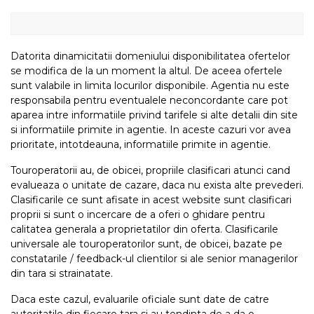
Datorita dinamicitatii domeniului disponibilitatea ofertelor
se modifica de la un moment la altul. De aceea ofertele
sunt valabile in limita locurilor disponibile. Agentia nu este
responsabila pentru eventualele neconcordante care pot
aparea intre informatiile privind tarifele si alte detalii din site
si informatiile primite in agentie. In aceste cazuri vor avea
prioritate, intotdeauna, informatiile primite in agentie.
Touroperatorii au, de obicei, propriile clasificari atunci cand
evalueaza o unitate de cazare, daca nu exista alte prevederi.
Clasificarile ce sunt afisate in acest website sunt clasificari
proprii si sunt o incercare de a oferi o ghidare pentru
calitatea generala a proprietatilor din oferta. Clasificarile
universale ale touroperatorilor sunt, de obicei, bazate pe
constatarile / feedback-ul clientilor si ale senior managerilor
din tara si strainatate.
Daca este cazul, evaluarile oficiale sunt date de catre
autoritatile din fiecare tara si au tendinta de a da o