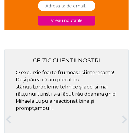
Vreau noutatile
CE ZIC CLIENTII NOSTRI
O excursie foarte frumoasă și interesantă!
Cel ma
Deși părea că am plecat cu
respec
stângul,probleme tehnice și apoi și mai
rău,unui turist i s-a făcut rău,doamna ghid
Mihaela Lupu a reacționat bine și
prompt,ambul...