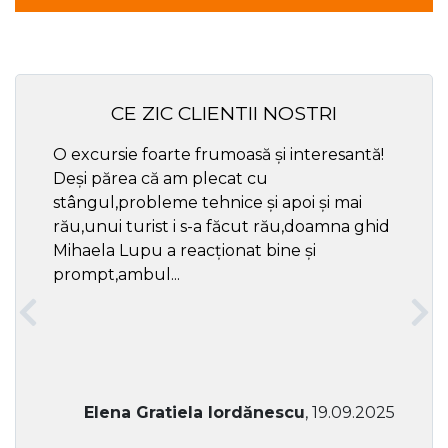
CE ZIC CLIENTII NOSTRI
O excursie foarte frumoasă și interesantă!
Cel ma
Deși părea că am plecat cu
respec
stângul,probleme tehnice și apoi și mai
rău,unui turist i s-a făcut rău,doamna ghid
Mihaela Lupu a reacționat bine și
prompt,ambul...
Elena Gratiela Iordănescu
, 19.09.2025