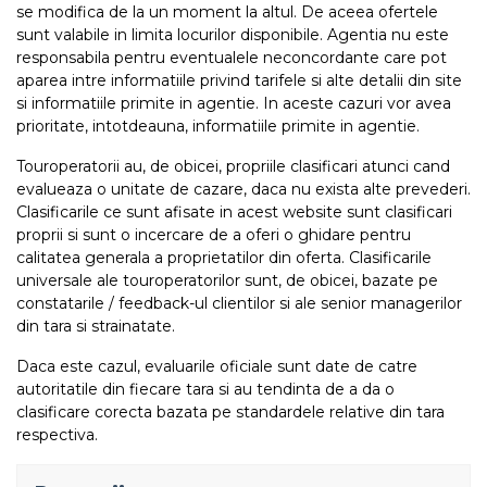
se modifica de la un moment la altul. De aceea ofertele
sunt valabile in limita locurilor disponibile. Agentia nu este
responsabila pentru eventualele neconcordante care pot
aparea intre informatiile privind tarifele si alte detalii din site
si informatiile primite in agentie. In aceste cazuri vor avea
prioritate, intotdeauna, informatiile primite in agentie.
Touroperatorii au, de obicei, propriile clasificari atunci cand
evalueaza o unitate de cazare, daca nu exista alte prevederi.
Clasificarile ce sunt afisate in acest website sunt clasificari
proprii si sunt o incercare de a oferi o ghidare pentru
calitatea generala a proprietatilor din oferta. Clasificarile
universale ale touroperatorilor sunt, de obicei, bazate pe
constatarile / feedback-ul clientilor si ale senior managerilor
din tara si strainatate.
Daca este cazul, evaluarile oficiale sunt date de catre
autoritatile din fiecare tara si au tendinta de a da o
clasificare corecta bazata pe standardele relative din tara
respectiva.