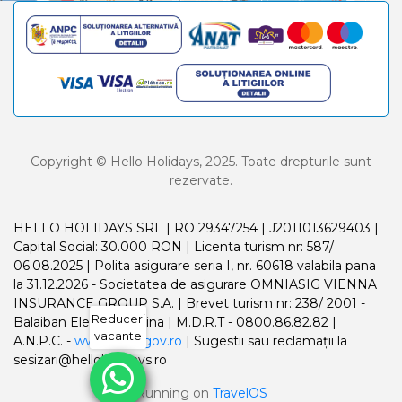
Copyright © Hello Holidays, 2025. Toate drepturile sunt
rezervate.
HELLO HOLIDAYS SRL | RO 29347254 | J2011013629403 |
Capital Social: 30.000 RON | Licenta turism nr: 587/
06.08.2025 | Polita asigurare seria I, nr. 60618 valabila pana
la 31.12.2026 - Societatea de asigurare OMNIASIG VIENNA
INSURANCE GROUP S.A. | Brevet turism nr: 238/ 2001 -
Reduceri
Balaiban Elena Madalina | M.D.R.T - 0800.86.82.82 |
vacante
A.N.P.C. -
www.anpc.gov.ro
| Sugestii sau reclamații la
sesizari@helloholidays.ro
Running on
TravelOS