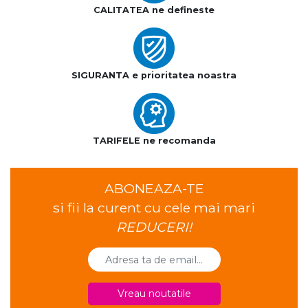
CALITATEA ne defineste
SIGURANTA e prioritatea noastra
TARIFELE ne recomanda
ABONEAZA-TE
si fii la curent cu cele mai mari
REDUCERI!
Vreau noutatile