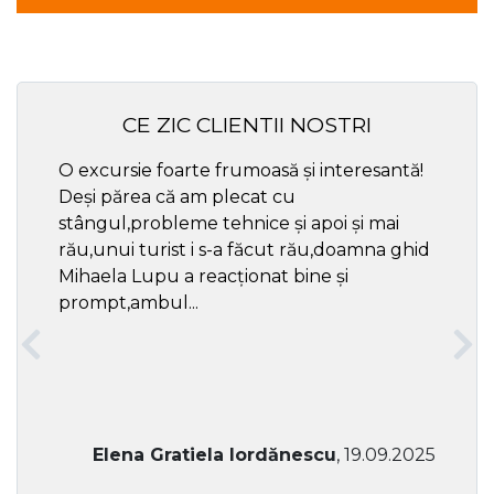
CE ZIC CLIENTII NOSTRI
O excursie foarte frumoasă și interesantă!
Cel ma
Deși părea că am plecat cu
respec
stângul,probleme tehnice și apoi și mai
rău,unui turist i s-a făcut rău,doamna ghid
Mihaela Lupu a reacționat bine și
prompt,ambul...
Elena Gratiela Iordănescu
, 19.09.2025