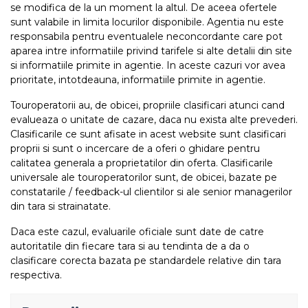
se modifica de la un moment la altul. De aceea ofertele
sunt valabile in limita locurilor disponibile. Agentia nu este
responsabila pentru eventualele neconcordante care pot
aparea intre informatiile privind tarifele si alte detalii din site
si informatiile primite in agentie. In aceste cazuri vor avea
prioritate, intotdeauna, informatiile primite in agentie.
Touroperatorii au, de obicei, propriile clasificari atunci cand
evalueaza o unitate de cazare, daca nu exista alte prevederi.
Clasificarile ce sunt afisate in acest website sunt clasificari
proprii si sunt o incercare de a oferi o ghidare pentru
calitatea generala a proprietatilor din oferta. Clasificarile
universale ale touroperatorilor sunt, de obicei, bazate pe
constatarile / feedback-ul clientilor si ale senior managerilor
din tara si strainatate.
Daca este cazul, evaluarile oficiale sunt date de catre
autoritatile din fiecare tara si au tendinta de a da o
clasificare corecta bazata pe standardele relative din tara
respectiva.