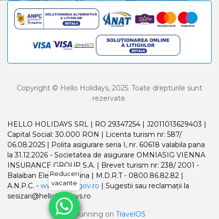
Copyright © Hello Holidays, 2025. Toate drepturile sunt
rezervate.
HELLO HOLIDAYS SRL | RO 29347254 | J2011013629403 |
Capital Social: 30.000 RON | Licenta turism nr: 587/
06.08.2025 | Polita asigurare seria I, nr. 60618 valabila pana
la 31.12.2026 - Societatea de asigurare OMNIASIG VIENNA
INSURANCE GROUP S.A. | Brevet turism nr: 238/ 2001 -
Reduceri
Balaiban Elena Madalina | M.D.R.T - 0800.86.82.82 |
vacante
A.N.P.C. -
www.anpc.gov.ro
| Sugestii sau reclamații la
sesizari@helloholidays.ro
Running on
TravelOS