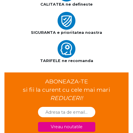
CALITATEA ne defineste
SIGURANTA e prioritatea noastra
TARIFELE ne recomanda
ABONEAZA-TE
si fii la curent cu cele mai mari
REDUCERI!
Vreau noutatile