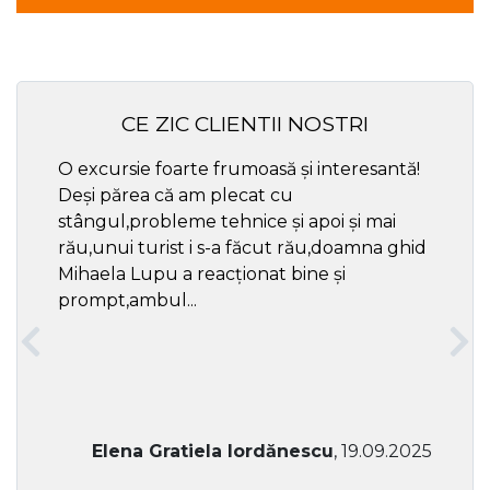
CE ZIC CLIENTII NOSTRI
O excursie foarte frumoasă și interesantă!
Cel ma
Deși părea că am plecat cu
respec
stângul,probleme tehnice și apoi și mai
rău,unui turist i s-a făcut rău,doamna ghid
Mihaela Lupu a reacționat bine și
prompt,ambul...
Elena Gratiela Iordănescu
, 19.09.2025