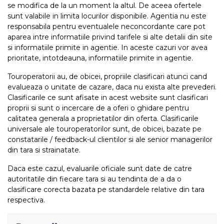
se modifica de la un moment la altul. De aceea ofertele
sunt valabile in limita locurilor disponibile. Agentia nu este
responsabila pentru eventualele neconcordante care pot
aparea intre informatiile privind tarifele si alte detalii din site
si informatiile primite in agentie. In aceste cazuri vor avea
prioritate, intotdeauna, informatiile primite in agentie.
Touroperatorii au, de obicei, propriile clasificari atunci cand
evalueaza o unitate de cazare, daca nu exista alte prevederi.
Clasificarile ce sunt afisate in acest website sunt clasificari
proprii si sunt o incercare de a oferi o ghidare pentru
calitatea generala a proprietatilor din oferta. Clasificarile
universale ale touroperatorilor sunt, de obicei, bazate pe
constatarile / feedback-ul clientilor si ale senior managerilor
din tara si strainatate.
Daca este cazul, evaluarile oficiale sunt date de catre
autoritatile din fiecare tara si au tendinta de a da o
clasificare corecta bazata pe standardele relative din tara
respectiva.