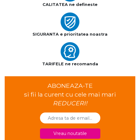
CALITATEA ne defineste
SIGURANTA e prioritatea noastra
TARIFELE ne recomanda
ABONEAZA-TE
si fii la curent cu cele mai mari
REDUCERI!
Vreau noutatile