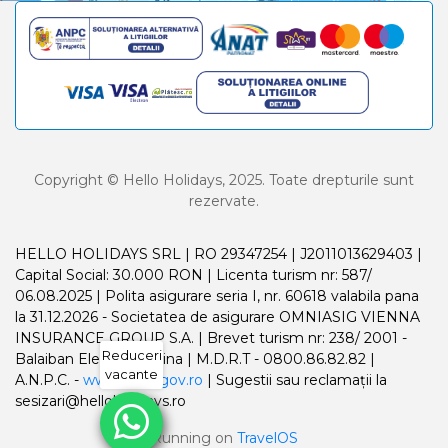
Copyright © Hello Holidays, 2025. Toate drepturile sunt
rezervate.
HELLO HOLIDAYS SRL | RO 29347254 | J2011013629403 |
Capital Social: 30.000 RON | Licenta turism nr: 587/
06.08.2025 | Polita asigurare seria I, nr. 60618 valabila pana
la 31.12.2026 - Societatea de asigurare OMNIASIG VIENNA
INSURANCE GROUP S.A. | Brevet turism nr: 238/ 2001 -
Reduceri
Balaiban Elena Madalina | M.D.R.T - 0800.86.82.82 |
vacante
A.N.P.C. -
www.anpc.gov.ro
| Sugestii sau reclamații la
sesizari@helloholidays.ro
Running on
TravelOS