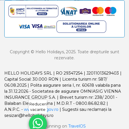
Copyright © Hello Holidays, 2025. Toate drepturile sunt
rezervate.
HELLO HOLIDAYS SRL | RO 29347254 | J2011013629403 |
Capital Social: 30.000 RON | Licenta turism nr: 587/
06.08.2025 | Polita asigurare seria I, nr. 60618 valabila pana
la 31.12.2026 - Societatea de asigurare OMNIASIG VIENNA
INSURANCE GROUP S.A. | Brevet turism nr: 238/ 2001 -
Balaiban Elena Madalina | M.D.R.T - 0800.86.82.82 |
Reduceri
A.N.P.C. -
www.anpc.gov.ro
| Sugestii sau reclamații la
vacante
sesizari@helloholidays.ro
Running on
TravelOS