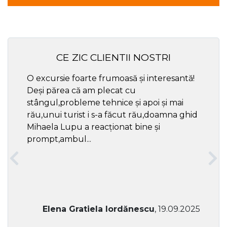
CE ZIC CLIENTII NOSTRI
O excursie foarte frumoasă și interesantă!
Cel ma
Deși părea că am plecat cu
respec
stângul,probleme tehnice și apoi și mai
rău,unui turist i s-a făcut rău,doamna ghid
Mihaela Lupu a reacționat bine și
prompt,ambul...
Elena Gratiela Iordănescu
, 19.09.2025