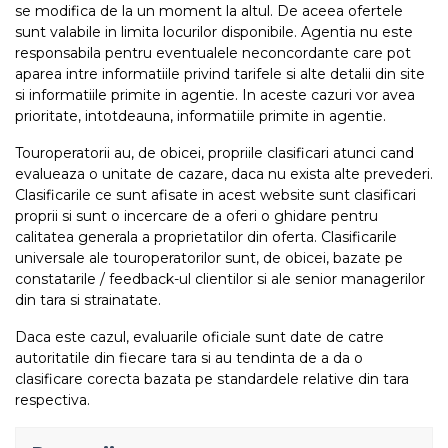
se modifica de la un moment la altul. De aceea ofertele
sunt valabile in limita locurilor disponibile. Agentia nu este
responsabila pentru eventualele neconcordante care pot
aparea intre informatiile privind tarifele si alte detalii din site
si informatiile primite in agentie. In aceste cazuri vor avea
prioritate, intotdeauna, informatiile primite in agentie.
Touroperatorii au, de obicei, propriile clasificari atunci cand
evalueaza o unitate de cazare, daca nu exista alte prevederi.
Clasificarile ce sunt afisate in acest website sunt clasificari
proprii si sunt o incercare de a oferi o ghidare pentru
calitatea generala a proprietatilor din oferta. Clasificarile
universale ale touroperatorilor sunt, de obicei, bazate pe
constatarile / feedback-ul clientilor si ale senior managerilor
din tara si strainatate.
Daca este cazul, evaluarile oficiale sunt date de catre
autoritatile din fiecare tara si au tendinta de a da o
clasificare corecta bazata pe standardele relative din tara
respectiva.