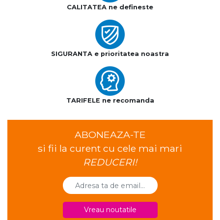
CALITATEA ne defineste
SIGURANTA e prioritatea noastra
TARIFELE ne recomanda
ABONEAZA-TE
si fii la curent cu cele mai mari
REDUCERI!
Vreau noutatile