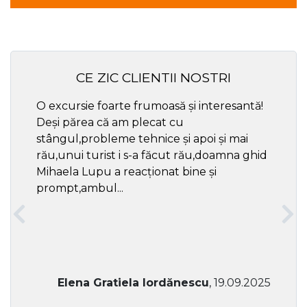
CE ZIC CLIENTII NOSTRI
O excursie foarte frumoasă și interesantă!
Cel ma
Deși părea că am plecat cu
respec
stângul,probleme tehnice și apoi și mai
rău,unui turist i s-a făcut rău,doamna ghid
Mihaela Lupu a reacționat bine și
prompt,ambul...
Elena Gratiela Iordănescu
, 19.09.2025