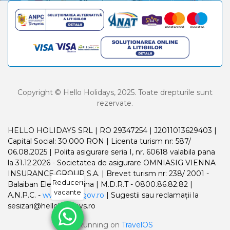
Copyright © Hello Holidays, 2025. Toate drepturile sunt
rezervate.
HELLO HOLIDAYS SRL | RO 29347254 | J2011013629403 |
Capital Social: 30.000 RON | Licenta turism nr: 587/
06.08.2025 | Polita asigurare seria I, nr. 60618 valabila pana
la 31.12.2026 - Societatea de asigurare OMNIASIG VIENNA
INSURANCE GROUP S.A. | Brevet turism nr: 238/ 2001 -
Reduceri
Balaiban Elena Madalina | M.D.R.T - 0800.86.82.82 |
vacante
A.N.P.C. -
www.anpc.gov.ro
| Sugestii sau reclamații la
sesizari@helloholidays.ro
Running on
TravelOS