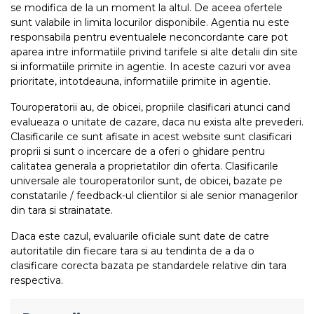
se modifica de la un moment la altul. De aceea ofertele
sunt valabile in limita locurilor disponibile. Agentia nu este
responsabila pentru eventualele neconcordante care pot
aparea intre informatiile privind tarifele si alte detalii din site
si informatiile primite in agentie. In aceste cazuri vor avea
prioritate, intotdeauna, informatiile primite in agentie.
Touroperatorii au, de obicei, propriile clasificari atunci cand
evalueaza o unitate de cazare, daca nu exista alte prevederi.
Clasificarile ce sunt afisate in acest website sunt clasificari
proprii si sunt o incercare de a oferi o ghidare pentru
calitatea generala a proprietatilor din oferta. Clasificarile
universale ale touroperatorilor sunt, de obicei, bazate pe
constatarile / feedback-ul clientilor si ale senior managerilor
din tara si strainatate.
Daca este cazul, evaluarile oficiale sunt date de catre
autoritatile din fiecare tara si au tendinta de a da o
clasificare corecta bazata pe standardele relative din tara
respectiva.