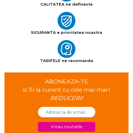
CALITATEA ne defineste
SIGURANTA e prioritatea noastra
TARIFELE ne recomanda
ABONEAZA-TE
si fii la curent cu cele mai mari
REDUCERI!
Vreau noutatile