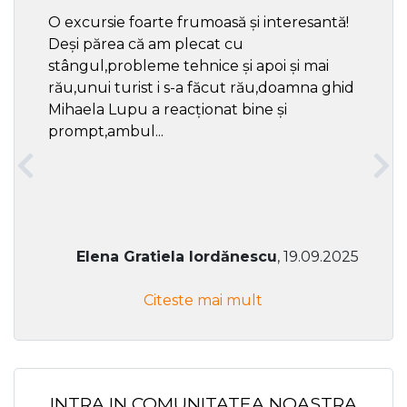
O excursie foarte frumoasă și interesantă!
Cel ma
Deși părea că am plecat cu
respec
stângul,probleme tehnice și apoi și mai
rău,unui turist i s-a făcut rău,doamna ghid
Mihaela Lupu a reacționat bine și
prompt,ambul...
Elena Gratiela Iordănescu
, 19.09.2025
Citeste mai mult
INTRA IN COMUNITATEA NOASTRA