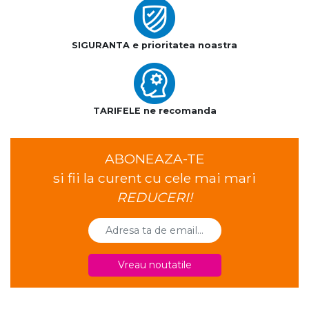
SIGURANTA e prioritatea noastra
TARIFELE ne recomanda
ABONEAZA-TE
si fii la curent cu cele mai mari
REDUCERI!
Vreau noutatile