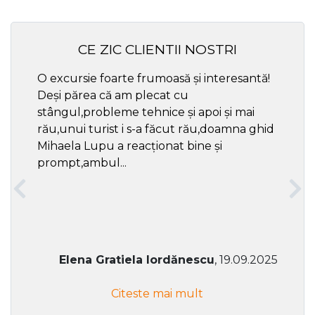
CE ZIC CLIENTII NOSTRI
O excursie foarte frumoasă și interesantă!
Cel ma
Deși părea că am plecat cu
respec
stângul,probleme tehnice și apoi și mai
rău,unui turist i s-a făcut rău,doamna ghid
Mihaela Lupu a reacționat bine și
prompt,ambul...
Elena Gratiela Iordănescu
, 19.09.2025
Citeste mai mult