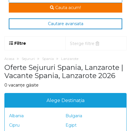
Cauta acum!
Cautare avansata
Filtre
Sterge filtre
Acasa
Sejururi
Spania
Lanzarote
Oferte Sejururi Spania, Lanzarote |
Vacante Spania, Lanzarote 2026
0 vacanțe găsite
Alege Destinația
Albania
Bulgaria
Cipru
Egipt