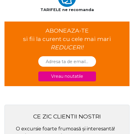
TARIFELE ne recomanda
ABONEAZA-TE
si fii la curent cu cele mai mari
REDUCERI!
Vreau noutatile
CE ZIC CLIENTII NOSTRI
O excursie foarte frumoasă și interesantă!
Cel ma