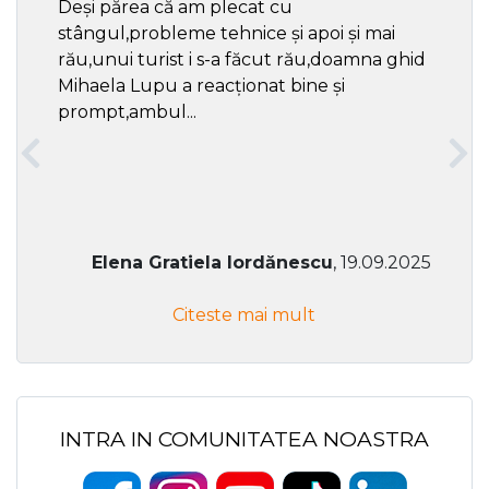
Deși părea că am plecat cu
respec
stângul,probleme tehnice și apoi și mai
rău,unui turist i s-a făcut rău,doamna ghid
Mihaela Lupu a reacționat bine și
prompt,ambul...
Elena Gratiela Iordănescu
, 19.09.2025
Citeste mai mult
INTRA IN COMUNITATEA NOASTRA