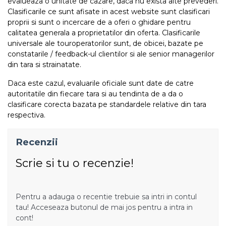
evalueaza o unitate de cazare, daca nu exista alte prevederi.
Clasificarile ce sunt afisate in acest website sunt clasificari
proprii si sunt o incercare de a oferi o ghidare pentru
calitatea generala a proprietatilor din oferta. Clasificarile
universale ale touroperatorilor sunt, de obicei, bazate pe
constatarile / feedback-ul clientilor si ale senior managerilor
din tara si strainatate.
Daca este cazul, evaluarile oficiale sunt date de catre
autoritatile din fiecare tara si au tendinta de a da o
clasificare corecta bazata pe standardele relative din tara
respectiva.
Recenzii
Scrie si tu o recenzie!
Pentru a adauga o recentie trebuie sa intri in contul
tau! Acceseaza butonul de mai jos pentru a intra in
cont!