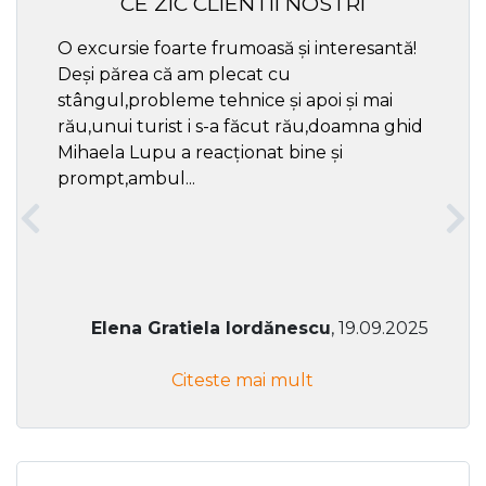
CE ZIC CLIENTII NOSTRI
O excursie foarte frumoasă și interesantă!
Cel ma
Deși părea că am plecat cu
respec
stângul,probleme tehnice și apoi și mai
rău,unui turist i s-a făcut rău,doamna ghid
Mihaela Lupu a reacționat bine și
prompt,ambul...
Elena Gratiela Iordănescu
, 19.09.2025
Citeste mai mult