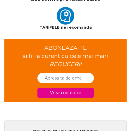
TARIFELE ne recomanda
ABONEAZA-TE
si fii la curent cu cele mai mari
REDUCERI!
Vreau noutatile