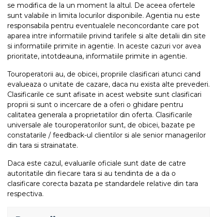
se modifica de la un moment la altul. De aceea ofertele
sunt valabile in limita locurilor disponibile. Agentia nu este
responsabila pentru eventualele neconcordante care pot
aparea intre informatiile privind tarifele si alte detalii din site
si informatiile primite in agentie. In aceste cazuri vor avea
prioritate, intotdeauna, informatiile primite in agentie.
Touroperatorii au, de obicei, propriile clasificari atunci cand
evalueaza o unitate de cazare, daca nu exista alte prevederi.
Clasificarile ce sunt afisate in acest website sunt clasificari
proprii si sunt o incercare de a oferi o ghidare pentru
calitatea generala a proprietatilor din oferta. Clasificarile
universale ale touroperatorilor sunt, de obicei, bazate pe
constatarile / feedback-ul clientilor si ale senior managerilor
din tara si strainatate.
Daca este cazul, evaluarile oficiale sunt date de catre
autoritatile din fiecare tara si au tendinta de a da o
clasificare corecta bazata pe standardele relative din tara
respectiva.