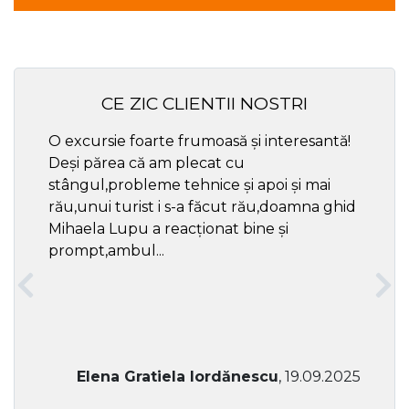
CE ZIC CLIENTII NOSTRI
O excursie foarte frumoasă și interesantă!
Cel ma
Deși părea că am plecat cu
respec
stângul,probleme tehnice și apoi și mai
rău,unui turist i s-a făcut rău,doamna ghid
Mihaela Lupu a reacționat bine și
prompt,ambul...
Elena Gratiela Iordănescu
, 19.09.2025