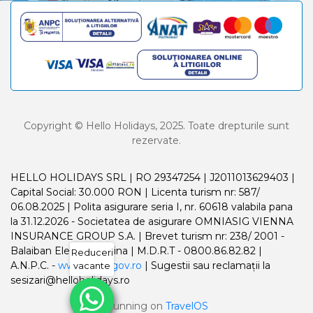
Copyright © Hello Holidays, 2025. Toate drepturile sunt
rezervate.
HELLO HOLIDAYS SRL | RO 29347254 | J2011013629403 |
Capital Social: 30.000 RON | Licenta turism nr: 587/
06.08.2025 | Polita asigurare seria I, nr. 60618 valabila pana
la 31.12.2026 - Societatea de asigurare OMNIASIG VIENNA
INSURANCE GROUP S.A. | Brevet turism nr: 238/ 2001 -
Balaiban Elena Madalina | M.D.R.T - 0800.86.82.82 |
Reduceri
A.N.P.C. -
www.anpc.gov.ro
| Sugestii sau reclamații la
vacante
sesizari@helloholidays.ro
Running on
TravelOS