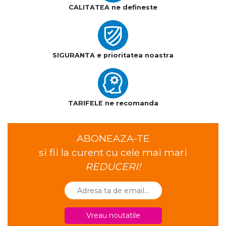
CALITATEA ne defineste
SIGURANTA e prioritatea noastra
TARIFELE ne recomanda
ABONEAZA-TE
si fii la curent cu cele mai mari
REDUCERI!
Vreau noutatile