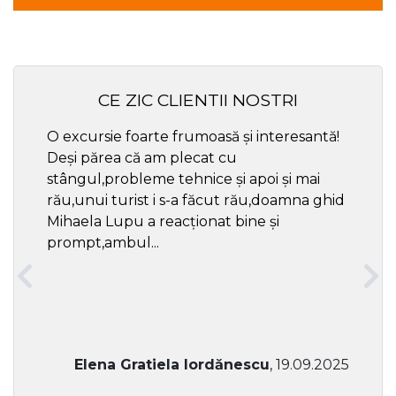
CE ZIC CLIENTII NOSTRI
O excursie foarte frumoasă și interesantă!
Cel ma
Deși părea că am plecat cu
respec
stângul,probleme tehnice și apoi și mai
rău,unui turist i s-a făcut rău,doamna ghid
Mihaela Lupu a reacționat bine și
prompt,ambul...
Elena Gratiela Iordănescu
, 19.09.2025