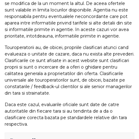
se modifica de la un moment la altul. De aceea ofertele
sunt valabile in limita locurilor disponibile. Agentia nu este
responsabila pentru eventualele neconcordante care pot
aparea intre informatiile privind tarifele si alte detalii din site
si informatiile primite in agentie. In aceste cazuri vor avea
prioritate, intotdeauna, informatiile primite in agentie.
Touroperatorii au, de obicei, propriile clasificari atunci cand
evalueaza o unitate de cazare, daca nu exista alte prevederi.
Clasificarile ce sunt afisate in acest website sunt clasificari
proprii si sunt o incercare de a oferi o ghidare pentru
calitatea generala a proprietatilor din oferta. Clasificarile
universale ale touroperatorilor sunt, de obicei, bazate pe
constatarile / feedback-ul clientilor si ale senior managerilor
din tara si strainatate.
Daca este cazul, evaluarile oficiale sunt date de catre
autoritatile din fiecare tara si au tendinta de a da o
clasificare corecta bazata pe standardele relative din tara
respectiva.