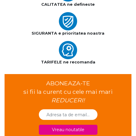
CALITATEA ne defineste
SIGURANTA e prioritatea noastra
TARIFELE ne recomanda
ABONEAZA-TE
si fii la curent cu cele mai mari
REDUCERI!
Vreau noutatile