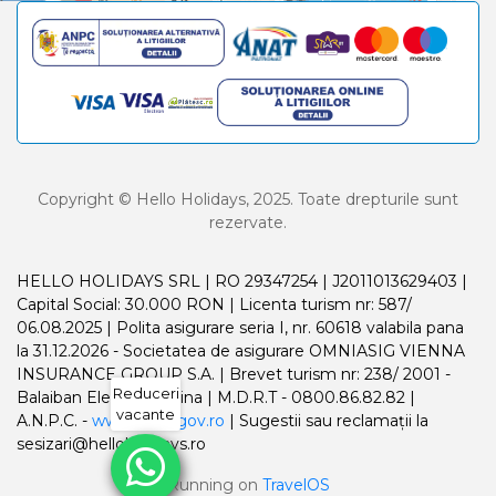
Copyright © Hello Holidays, 2025. Toate drepturile sunt
rezervate.
HELLO HOLIDAYS SRL | RO 29347254 | J2011013629403 |
Capital Social: 30.000 RON | Licenta turism nr: 587/
06.08.2025 | Polita asigurare seria I, nr. 60618 valabila pana
la 31.12.2026 - Societatea de asigurare OMNIASIG VIENNA
INSURANCE GROUP S.A. | Brevet turism nr: 238/ 2001 -
Reduceri
Balaiban Elena Madalina | M.D.R.T - 0800.86.82.82 |
vacante
A.N.P.C. -
www.anpc.gov.ro
| Sugestii sau reclamații la
sesizari@helloholidays.ro
Running on
TravelOS