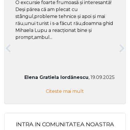
O excursie foarte frumoasă și interesantă!
Cel ma
Deși părea că am plecat cu
respec
stângul,probleme tehnice și apoi și mai
rău,unui turist i s-a făcut rău,doamna ghid
Mihaela Lupu a reacționat bine și
prompt,ambul...
Elena Gratiela Iordănescu
, 19.09.2025
Citeste mai mult
INTRA IN COMUNITATEA NOASTRA