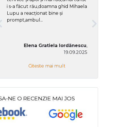
i s-a făcut rău,doamna ghid Mihaela
Lupu a reacționat bine și
prompt,ambul...
Elena Gratiela Iordănescu
,
19.09.2025
Don Co
Citeste mai mult
Citeste
SA-NE O RECENZIE MAI JOS