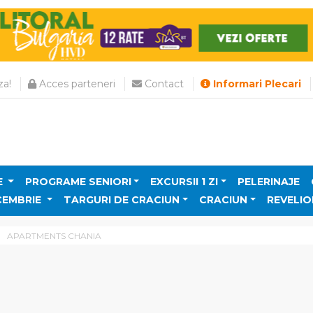
a!
Acces parteneri
Contact
Informari Plecari
E
PROGRAME SENIORI
EXCURSII 1 ZI
PELERINAJE
CEMBRIE
TARGURI DE CRACIUN
CRACIUN
REVELIO
APARTMENTS CHANIA