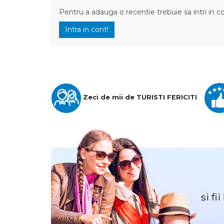
Pentru a adauga o recentie trebuie sa intri in c
Intra in cont!
Zeci de mii de TURISTI FERICITI
si fi