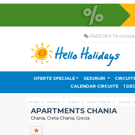
PAREREA TA conteaz
OFERTE SPECIALE
SEJURURI
CIRCUIT
CALENDAR CIRCUITE
1 DE
Acasa
Hoteluri
Grecia
Creta-Chania
Chania
APARTMENTS CHANIA
Chania, Creta-Chania, Grecia