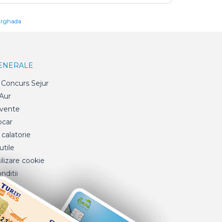
urghada
GENERALE
Concurs Sejur
 Aur
cvente
ocar
 calatorie
tile
ilizare cookie
nditii