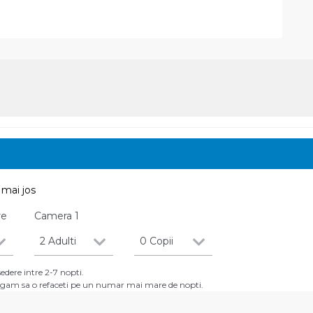
mai jos
re
Camera
1
2 Adulti
0 Copii
dere intre 2-7 nopti.
 rugam sa o refaceti pe un numar mai mare de nopti.