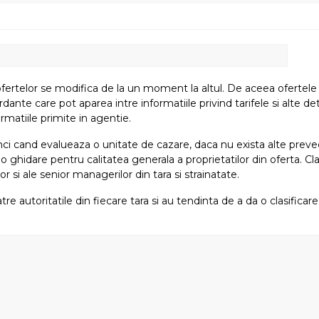
fertelor se modifica de la un moment la altul. De aceea ofertele su
e care pot aparea intre informatiile privind tarifele si alte detali
rmatiile primite in agentie.
atunci cand evalueaza o unitate de cazare, daca nu exista alte preved
i o ghidare pentru calitatea generala a proprietatilor din oferta. Cla
or si ale senior managerilor din tara si strainatate.
tre autoritatile din fiecare tara si au tendinta de a da o clasifica