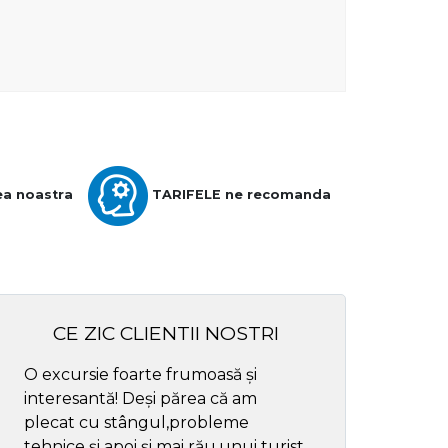
ea noastra
TARIFELE ne recomanda
CE ZIC CLIENTII NOSTRI
O excursie foarte frumoasă și
Cel mai bun ghid
interesantă! Deși părea că am
respectul
plecat cu stângul,probleme
tehnice și apoi și mai rău,unui turist