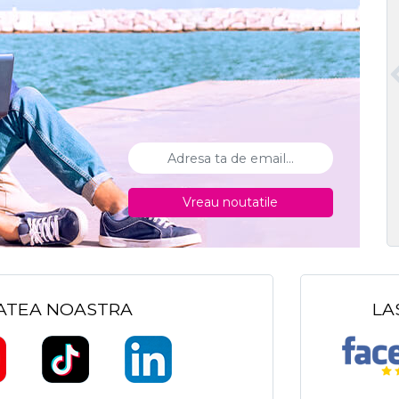
Vreau noutatile
TATEA NOASTRA
LA