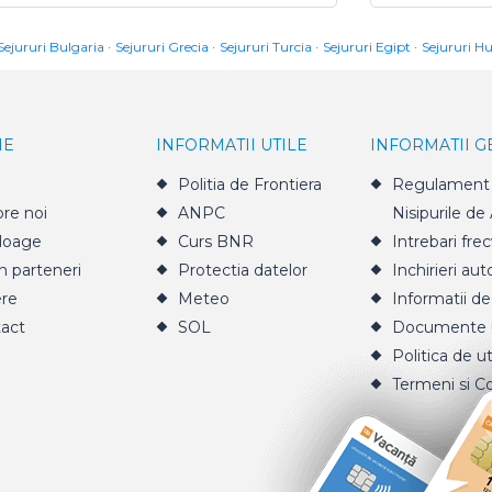
Sejururi Bulgaria
Sejururi Grecia
Sejururi Turcia
Sejururi Egipt
Sejururi H
IE
INFORMATII UTILE
INFORMATII 
Politia de Frontiera
Regulament 
re noi
ANPC
Nisipurile de
loage
Curs BNR
Intrebari fre
n parteneri
Protectia datelor
Inchirieri aut
ere
Meteo
Informatii de
act
SOL
Documente u
Politica de ut
Termeni si Co