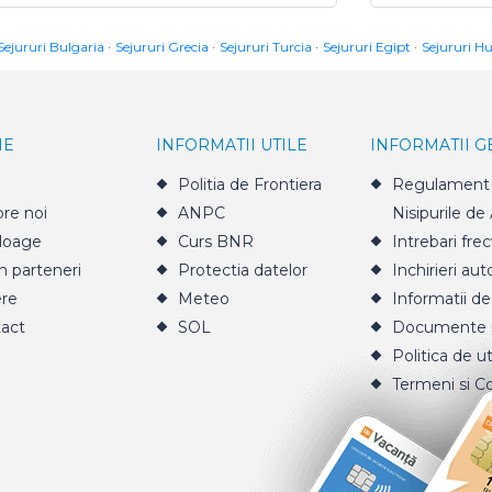
Sejururi Bulgaria
Sejururi Grecia
Sejururi Turcia
Sejururi Egipt
Sejururi H
IE
INFORMATII UTILE
INFORMATII 
Politia de Frontiera
Regulament 
re noi
ANPC
Nisipurile de
loage
Curs BNR
Intrebari fre
n parteneri
Protectia datelor
Inchirieri aut
ere
Meteo
Informatii de
act
SOL
Documente u
Politica de ut
Termeni si Co