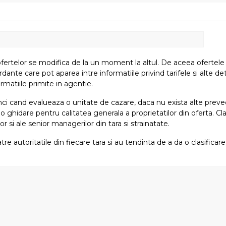
fertelor se modifica de la un moment la altul. De aceea ofertele su
e care pot aparea intre informatiile privind tarifele si alte detali
rmatiile primite in agentie.
atunci cand evalueaza o unitate de cazare, daca nu exista alte preved
i o ghidare pentru calitatea generala a proprietatilor din oferta. Cla
or si ale senior managerilor din tara si strainatate.
tre autoritatile din fiecare tara si au tendinta de a da o clasifica