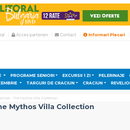
a!
Acces parteneri
Contact
Informari Plecari
E
PROGRAME SENIORI
EXCURSII 1 ZI
PELERINAJE
CEMBRIE
TARGURI DE CRACIUN
CRACIUN
REVELIO
entals - The Mythos Villa Collection
he Mythos Villa Collection