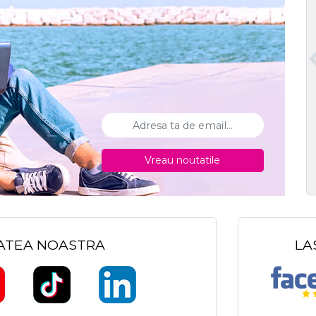
Vreau noutatile
TATEA NOASTRA
LA