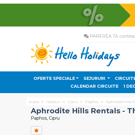
PAREREA TA conteaz
OFERTE SPECIALE
SEJURURI
CIRCUIT
CALENDAR CIRCUITE
1 DE
Acasa
Hoteluri
Cipru
Paphos
Aphrodite Hills R
Aphrodite Hills Rentals - T
Paphos, Cipru