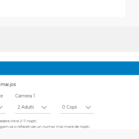
mai jos
re
Camera
1
2 Adulti
0 Copii
dere intre 2-7 nopti.
 rugam sa o refaceti pe un numar mai mare de nopti.