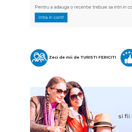
Pentru a adauga o recentie trebuie sa intri in c
Intra in cont!
Zeci de mii de TURISTI FERICITI
si fi