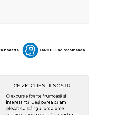
ea noastra
TARIFELE ne recomanda
CE ZIC CLIENTII NOSTRI
O excursie foarte frumoasă și
Cel mai bun ghid
interesantă! Deși părea că am
respectul
plecat cu stângul,probleme
tehnice și apoi și mai rău,unui turist