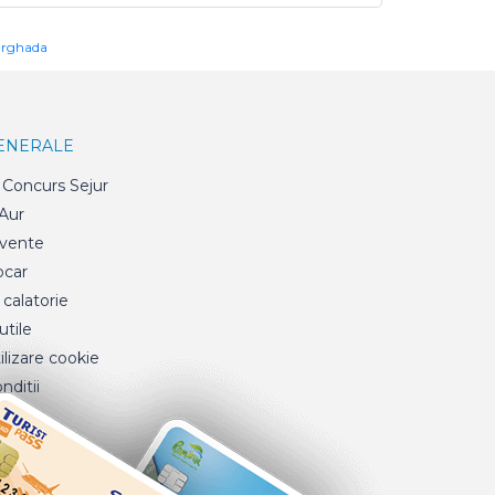
urghada
GENERALE
Concurs Sejur
 Aur
cvente
ocar
 calatorie
tile
ilizare cookie
nditii