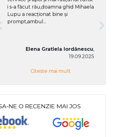
i s-a făcut rău,doamna ghid Mihaela
Lupu a reacționat bine și
prompt,ambul...
Elena Gratiela Iordănescu
,
19.09.2025
Don Co
Citeste mai mult
Citeste
SA-NE O RECENZIE MAI JOS