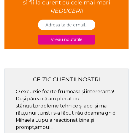
si fii la curent cu cele mai mari
REDUCERI!
Vreau noutatile
CE ZIC CLIENTII NOSTRI
O excursie foarte frumoasă și interesantă!
Cel ma
Deși părea că am plecat cu
respec
stângul,probleme tehnice și apoi și mai
rău,unui turist i s-a făcut rău,doamna ghid
Mihaela Lupu a reacționat bine și
prompt,ambul...