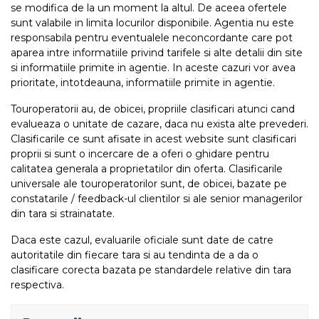
se modifica de la un moment la altul. De aceea ofertele
sunt valabile in limita locurilor disponibile. Agentia nu este
responsabila pentru eventualele neconcordante care pot
aparea intre informatiile privind tarifele si alte detalii din site
si informatiile primite in agentie. In aceste cazuri vor avea
prioritate, intotdeauna, informatiile primite in agentie.
Touroperatorii au, de obicei, propriile clasificari atunci cand
evalueaza o unitate de cazare, daca nu exista alte prevederi.
Clasificarile ce sunt afisate in acest website sunt clasificari
proprii si sunt o incercare de a oferi o ghidare pentru
calitatea generala a proprietatilor din oferta. Clasificarile
universale ale touroperatorilor sunt, de obicei, bazate pe
constatarile / feedback-ul clientilor si ale senior managerilor
din tara si strainatate.
Daca este cazul, evaluarile oficiale sunt date de catre
autoritatile din fiecare tara si au tendinta de a da o
clasificare corecta bazata pe standardele relative din tara
respectiva.