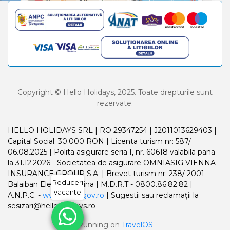
Copyright © Hello Holidays, 2025. Toate drepturile sunt
rezervate.
HELLO HOLIDAYS SRL | RO 29347254 | J2011013629403 |
Capital Social: 30.000 RON | Licenta turism nr: 587/
06.08.2025 | Polita asigurare seria I, nr. 60618 valabila pana
la 31.12.2026 - Societatea de asigurare OMNIASIG VIENNA
INSURANCE GROUP S.A. | Brevet turism nr: 238/ 2001 -
Reduceri
Balaiban Elena Madalina | M.D.R.T - 0800.86.82.82 |
vacante
A.N.P.C. -
www.anpc.gov.ro
| Sugestii sau reclamații la
sesizari@helloholidays.ro
Running on
TravelOS