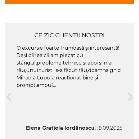
CE ZIC CLIENTII NOSTRI
O excursie foarte frumoasă și interesantă!
Cel ma
Deși părea că am plecat cu
respec
stângul,probleme tehnice și apoi și mai
rău,unui turist i s-a făcut rău,doamna ghid
Mihaela Lupu a reacționat bine și
prompt,ambul...
Elena Gratiela Iordănescu
, 19.09.2025