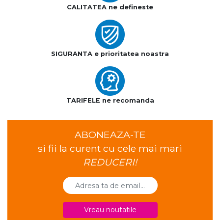
CALITATEA ne defineste
SIGURANTA e prioritatea noastra
TARIFELE ne recomanda
ABONEAZA-TE
si fii la curent cu cele mai mari
REDUCERI!
Vreau noutatile