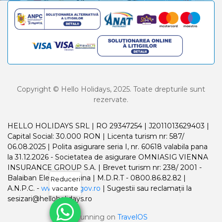
Copyright © Hello Holidays, 2025. Toate drepturile sunt
rezervate.
HELLO HOLIDAYS SRL | RO 29347254 | J2011013629403 |
Capital Social: 30.000 RON | Licenta turism nr: 587/
06.08.2025 | Polita asigurare seria I, nr. 60618 valabila pana
la 31.12.2026 - Societatea de asigurare OMNIASIG VIENNA
INSURANCE GROUP S.A. | Brevet turism nr: 238/ 2001 -
Balaiban Elena Madalina | M.D.R.T - 0800.86.82.82 |
Reduceri
A.N.P.C. -
www.anpc.gov.ro
| Sugestii sau reclamații la
vacante
sesizari@helloholidays.ro
Running on
TravelOS