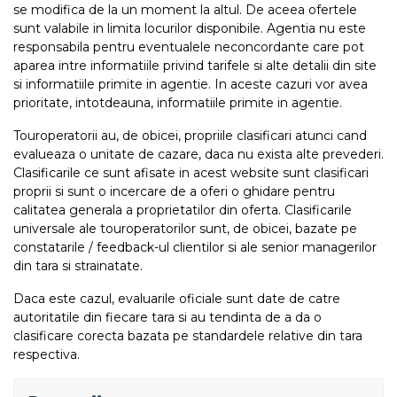
se modifica de la un moment la altul. De aceea ofertele
sunt valabile in limita locurilor disponibile. Agentia nu este
responsabila pentru eventualele neconcordante care pot
aparea intre informatiile privind tarifele si alte detalii din site
si informatiile primite in agentie. In aceste cazuri vor avea
prioritate, intotdeauna, informatiile primite in agentie.
Touroperatorii au, de obicei, propriile clasificari atunci cand
evalueaza o unitate de cazare, daca nu exista alte prevederi.
Clasificarile ce sunt afisate in acest website sunt clasificari
proprii si sunt o incercare de a oferi o ghidare pentru
calitatea generala a proprietatilor din oferta. Clasificarile
universale ale touroperatorilor sunt, de obicei, bazate pe
constatarile / feedback-ul clientilor si ale senior managerilor
din tara si strainatate.
Daca este cazul, evaluarile oficiale sunt date de catre
autoritatile din fiecare tara si au tendinta de a da o
clasificare corecta bazata pe standardele relative din tara
respectiva.