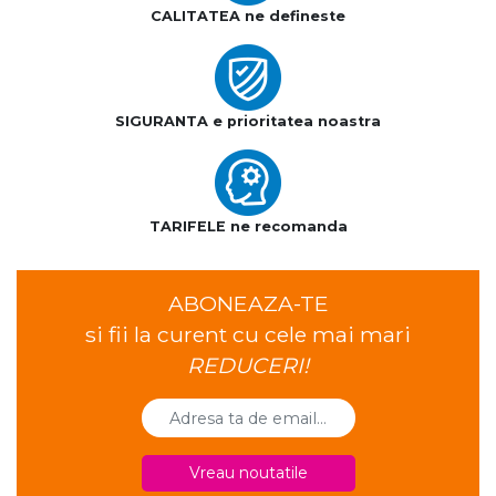
CALITATEA ne defineste
SIGURANTA e prioritatea noastra
TARIFELE ne recomanda
ABONEAZA-TE
si fii la curent cu cele mai mari
REDUCERI!
Vreau noutatile