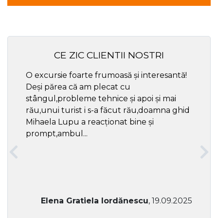
CE ZIC CLIENTII NOSTRI
O excursie foarte frumoasă și interesantă!
Cel ma
Deși părea că am plecat cu
respec
stângul,probleme tehnice și apoi și mai
rău,unui turist i s-a făcut rău,doamna ghid
Mihaela Lupu a reacționat bine și
prompt,ambul...
Elena Gratiela Iordănescu
, 19.09.2025