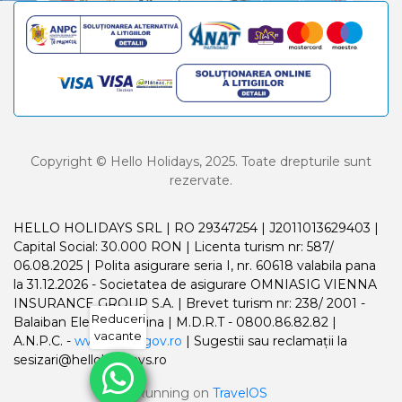
Copyright © Hello Holidays, 2025. Toate drepturile sunt
rezervate.
HELLO HOLIDAYS SRL | RO 29347254 | J2011013629403 |
Capital Social: 30.000 RON | Licenta turism nr: 587/
06.08.2025 | Polita asigurare seria I, nr. 60618 valabila pana
la 31.12.2026 - Societatea de asigurare OMNIASIG VIENNA
INSURANCE GROUP S.A. | Brevet turism nr: 238/ 2001 -
Reduceri
Balaiban Elena Madalina | M.D.R.T - 0800.86.82.82 |
vacante
A.N.P.C. -
www.anpc.gov.ro
| Sugestii sau reclamații la
sesizari@helloholidays.ro
Running on
TravelOS