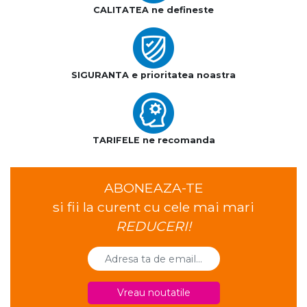
CALITATEA ne defineste
SIGURANTA e prioritatea noastra
TARIFELE ne recomanda
ABONEAZA-TE
si fii la curent cu cele mai mari
REDUCERI!
Vreau noutatile