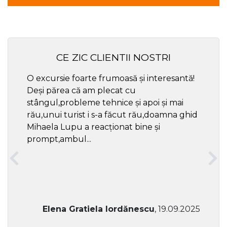
CE ZIC CLIENTII NOSTRI
O excursie foarte frumoasă și interesantă!
Cel ma
Deși părea că am plecat cu
respec
stângul,probleme tehnice și apoi și mai
rău,unui turist i s-a făcut rău,doamna ghid
Mihaela Lupu a reacționat bine și
prompt,ambul...
Elena Gratiela Iordănescu
, 19.09.2025