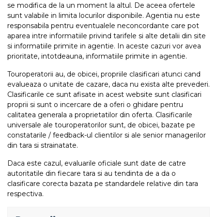
se modifica de la un moment la altul. De aceea ofertele
sunt valabile in limita locurilor disponibile. Agentia nu este
responsabila pentru eventualele neconcordante care pot
aparea intre informatiile privind tarifele si alte detalii din site
si informatiile primite in agentie. In aceste cazuri vor avea
prioritate, intotdeauna, informatiile primite in agentie.
Touroperatorii au, de obicei, propriile clasificari atunci cand
evalueaza o unitate de cazare, daca nu exista alte prevederi.
Clasificarile ce sunt afisate in acest website sunt clasificari
proprii si sunt o incercare de a oferi o ghidare pentru
calitatea generala a proprietatilor din oferta. Clasificarile
universale ale touroperatorilor sunt, de obicei, bazate pe
constatarile / feedback-ul clientilor si ale senior managerilor
din tara si strainatate.
Daca este cazul, evaluarile oficiale sunt date de catre
autoritatile din fiecare tara si au tendinta de a da o
clasificare corecta bazata pe standardele relative din tara
respectiva.