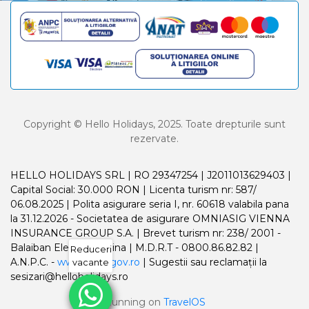
Copyright © Hello Holidays, 2025. Toate drepturile sunt
rezervate.
HELLO HOLIDAYS SRL | RO 29347254 | J2011013629403 |
Capital Social: 30.000 RON | Licenta turism nr: 587/
06.08.2025 | Polita asigurare seria I, nr. 60618 valabila pana
la 31.12.2026 - Societatea de asigurare OMNIASIG VIENNA
INSURANCE GROUP S.A. | Brevet turism nr: 238/ 2001 -
Balaiban Elena Madalina | M.D.R.T - 0800.86.82.82 |
Reduceri
A.N.P.C. -
www.anpc.gov.ro
| Sugestii sau reclamații la
vacante
sesizari@helloholidays.ro
Running on
TravelOS