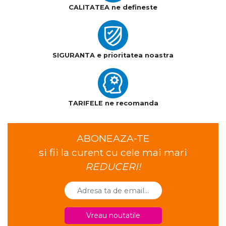
CALITATEA ne defineste
SIGURANTA e prioritatea noastra
TARIFELE ne recomanda
ABONEAZA-TE
si fii la curent cu cele mai mari
REDUCERI!
Vreau noutatile