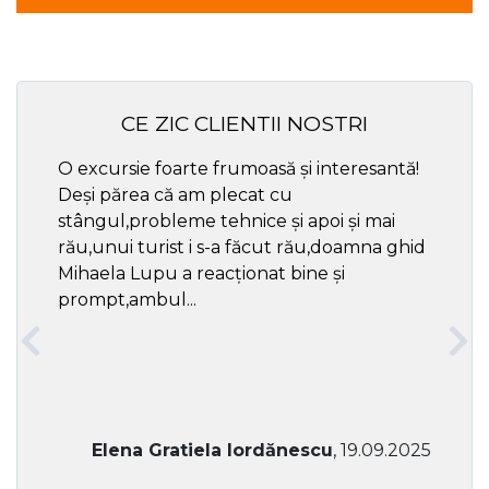
CE ZIC CLIENTII NOSTRI
O excursie foarte frumoasă și interesantă!
Cel ma
Deși părea că am plecat cu
respec
stângul,probleme tehnice și apoi și mai
rău,unui turist i s-a făcut rău,doamna ghid
Mihaela Lupu a reacționat bine și
prompt,ambul...
Elena Gratiela Iordănescu
, 19.09.2025