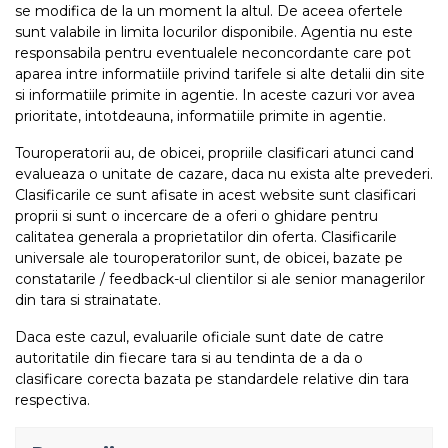
se modifica de la un moment la altul. De aceea ofertele
sunt valabile in limita locurilor disponibile. Agentia nu este
responsabila pentru eventualele neconcordante care pot
aparea intre informatiile privind tarifele si alte detalii din site
si informatiile primite in agentie. In aceste cazuri vor avea
prioritate, intotdeauna, informatiile primite in agentie.
Touroperatorii au, de obicei, propriile clasificari atunci cand
evalueaza o unitate de cazare, daca nu exista alte prevederi.
Clasificarile ce sunt afisate in acest website sunt clasificari
proprii si sunt o incercare de a oferi o ghidare pentru
calitatea generala a proprietatilor din oferta. Clasificarile
universale ale touroperatorilor sunt, de obicei, bazate pe
constatarile / feedback-ul clientilor si ale senior managerilor
din tara si strainatate.
Daca este cazul, evaluarile oficiale sunt date de catre
autoritatile din fiecare tara si au tendinta de a da o
clasificare corecta bazata pe standardele relative din tara
respectiva.