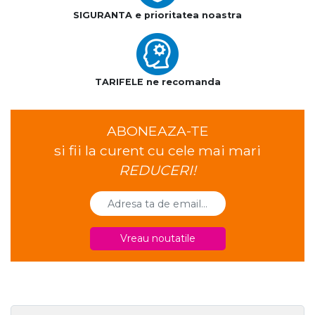
SIGURANTA e prioritatea noastra
TARIFELE ne recomanda
ABONEAZA-TE
si fii la curent cu cele mai mari
REDUCERI!
Vreau noutatile