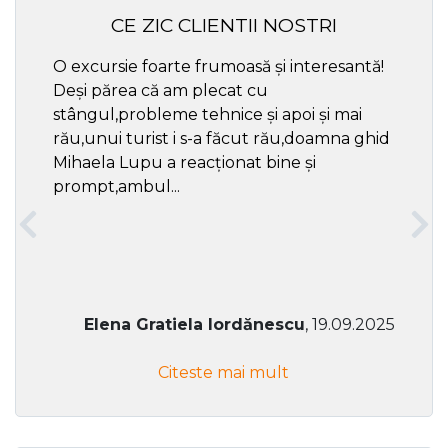
CE ZIC CLIENTII NOSTRI
O excursie foarte frumoasă și interesantă!
Cel ma
Deși părea că am plecat cu
respec
stângul,probleme tehnice și apoi și mai
rău,unui turist i s-a făcut rău,doamna ghid
Mihaela Lupu a reacționat bine și
prompt,ambul...
Elena Gratiela Iordănescu
, 19.09.2025
Citeste mai mult