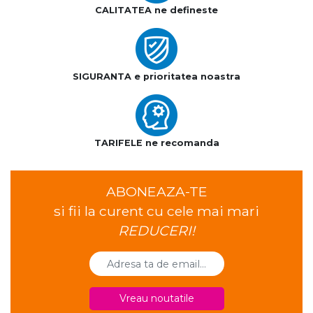
CALITATEA ne defineste
SIGURANTA e prioritatea noastra
TARIFELE ne recomanda
ABONEAZA-TE
si fii la curent cu cele mai mari
REDUCERI!
Vreau noutatile