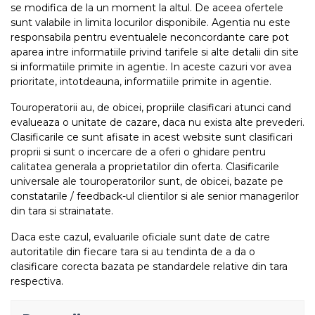
se modifica de la un moment la altul. De aceea ofertele
sunt valabile in limita locurilor disponibile. Agentia nu este
responsabila pentru eventualele neconcordante care pot
aparea intre informatiile privind tarifele si alte detalii din site
si informatiile primite in agentie. In aceste cazuri vor avea
prioritate, intotdeauna, informatiile primite in agentie.
Touroperatorii au, de obicei, propriile clasificari atunci cand
evalueaza o unitate de cazare, daca nu exista alte prevederi.
Clasificarile ce sunt afisate in acest website sunt clasificari
proprii si sunt o incercare de a oferi o ghidare pentru
calitatea generala a proprietatilor din oferta. Clasificarile
universale ale touroperatorilor sunt, de obicei, bazate pe
constatarile / feedback-ul clientilor si ale senior managerilor
din tara si strainatate.
Daca este cazul, evaluarile oficiale sunt date de catre
autoritatile din fiecare tara si au tendinta de a da o
clasificare corecta bazata pe standardele relative din tara
respectiva.