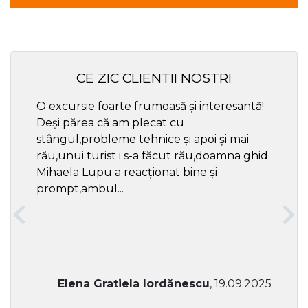
CE ZIC CLIENTII NOSTRI
O excursie foarte frumoasă și interesantă!
Cel ma
Deși părea că am plecat cu
respec
stângul,probleme tehnice și apoi și mai
rău,unui turist i s-a făcut rău,doamna ghid
Mihaela Lupu a reacționat bine și
prompt,ambul...
Elena Gratiela Iordănescu
, 19.09.2025