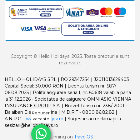
Copyright © Hello Holidays, 2025. Toate drepturile sunt
rezervate.
HELLO HOLIDAYS SRL | RO 29347254 | J2011013629403 |
Capital Social: 30.000 RON | Licenta turism nr: 587/
06.08.2025 | Polita asigurare seria I, nr. 60618 valabila pana
la 31.12.2026 - Societatea de asigurare OMNIASIG VIENNA
INSURANCE GROUP S.A. | Brevet turism nr: 238/ 2001 -
Balaiban Elena Madalina | M.D.R.T - 0800.86.82.82 |
Reduceri
A.N.P.C. -
www.anpc.gov.ro
| Sugestii sau reclamații la
vacante
sesizari@helloholidays.ro
Running on
TravelOS