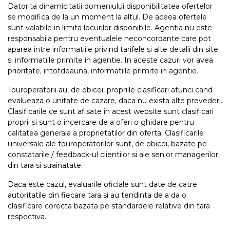
Datorita dinamicitatii domeniului disponibilitatea ofertelor
se modifica de la un moment la altul. De aceea ofertele
sunt valabile in limita locurilor disponibile. Agentia nu este
responsabila pentru eventualele neconcordante care pot
aparea intre informatiile privind tarifele si alte detalii din site
si informatiile primite in agentie. In aceste cazuri vor avea
prioritate, intotdeauna, informatiile primite in agentie.
Touroperatorii au, de obicei, propriile clasificari atunci cand
evalueaza o unitate de cazare, daca nu exista alte prevederi.
Clasificarile ce sunt afisate in acest website sunt clasificari
proprii si sunt o incercare de a oferi o ghidare pentru
calitatea generala a proprietatilor din oferta. Clasificarile
universale ale touroperatorilor sunt, de obicei, bazate pe
constatarile / feedback-ul clientilor si ale senior managerilor
din tara si strainatate.
Daca este cazul, evaluarile oficiale sunt date de catre
autoritatile din fiecare tara si au tendinta de a da o
clasificare corecta bazata pe standardele relative din tara
respectiva.