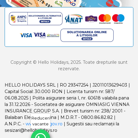
Copyright © Hello Holidays, 2025. Toate drepturile sunt
rezervate.
HELLO HOLIDAYS SRL | RO 29347254 | J2011013629403 |
Capital Social: 30.000 RON | Licenta turism nr: 587/
06.08.2025 | Polita asigurare seria I, nr. 60618 valabila pana
la 31.12.2026 - Societatea de asigurare OMNIASIG VIENNA
INSURANCE GROUP S.A. | Brevet turism nr: 238/ 2001 -
Balaiban Elena Madalina | M.D.R.T - 0800.86.82.82 |
Reduceri
A.N.P.C. -
www.anpc.gov.ro
| Sugestii sau reclamații la
vacante
sesizari@helloholidays.ro