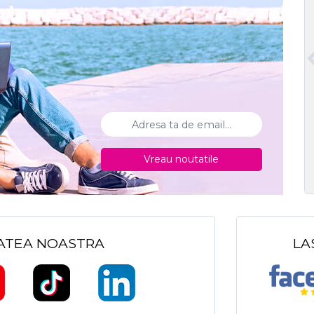
Vreau noutatile
TATEA NOASTRA
LA