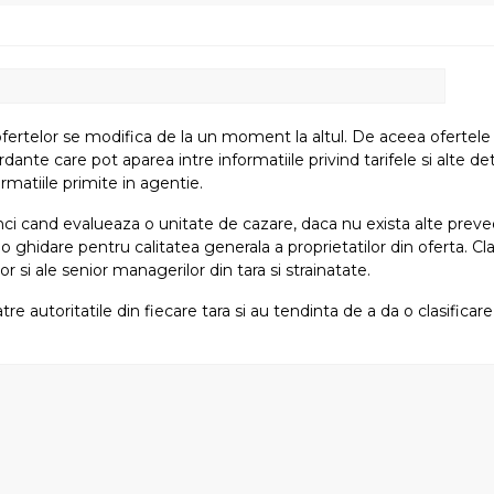
fertelor se modifica de la un moment la altul. De aceea ofertele su
e care pot aparea intre informatiile privind tarifele si alte detali
rmatiile primite in agentie.
atunci cand evalueaza o unitate de cazare, daca nu exista alte preved
i o ghidare pentru calitatea generala a proprietatilor din oferta. Cla
or si ale senior managerilor din tara si strainatate.
tre autoritatile din fiecare tara si au tendinta de a da o clasifica