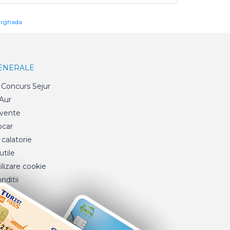
urghada
GENERALE
Concurs Sejur
 Aur
cvente
ocar
 calatorie
tile
ilizare cookie
nditii