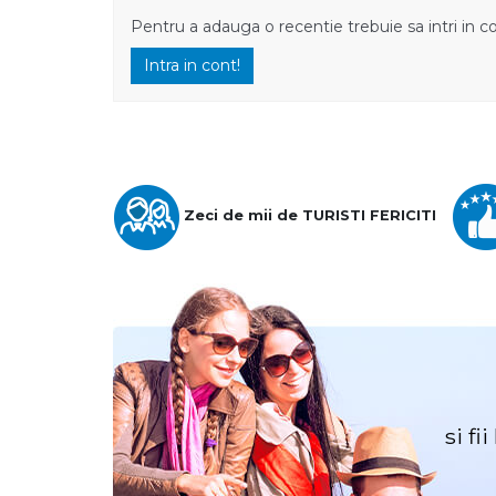
Pentru a adauga o recentie trebuie sa intri in c
Intra in cont!
Zeci de mii de TURISTI FERICITI
si fi