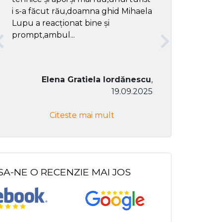
i s-a făcut rău,doamna ghid Mihaela
Lupu a reacționat bine și
prompt,ambul...
Elena Gratiela Iordănescu
,
19.09.2025
Don Co
Citeste mai mult
Citeste
SA-NE O RECENZIE MAI JOS