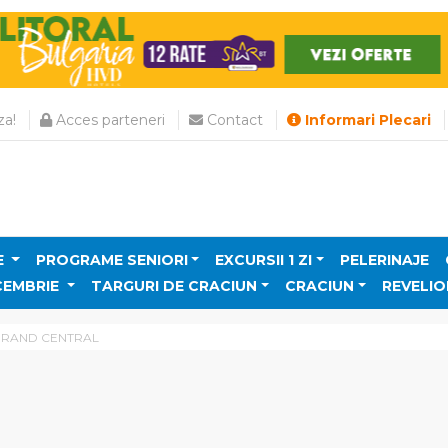
a!
Acces parteneri
Contact
Informari Plecari
E
PROGRAME SENIORI
EXCURSII 1 ZI
PELERINAJE
CEMBRIE
TARGURI DE CRACIUN
CRACIUN
REVELIO
RAND CENTRAL