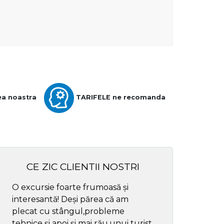
ea noastra
TARIFELE ne recomanda
CE ZIC CLIENTII NOSTRI
O excursie foarte frumoasă și
Cel mai bun ghid
interesantă! Deși părea că am
respectul
plecat cu stângul,probleme
tehnice și apoi și mai rău,unui turist