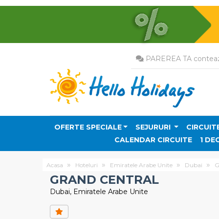
PAREREA TA conteaz
OFERTE SPECIALE
SEJURURI
CIRCUIT
CALENDAR CIRCUITE
1 DE
Acasa
Hoteluri
Emiratele Arabe Unite
Dubai
G
GRAND CENTRAL
Dubai, Emiratele Arabe Unite