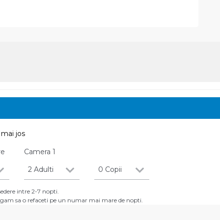
mai jos
re
Camera
1
2 Adulti
0 Copii
dere intre 2-7 nopti.
 rugam sa o refaceti pe un numar mai mare de nopti.