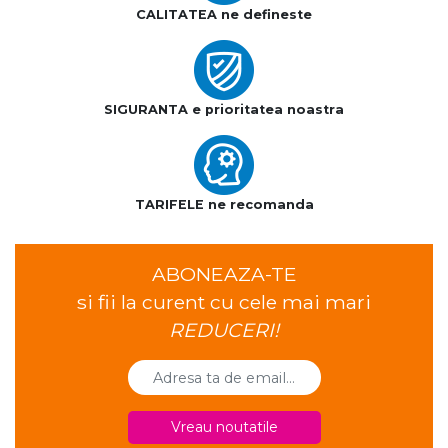
CALITATEA ne defineste
SIGURANTA e prioritatea noastra
TARIFELE ne recomanda
ABONEAZA-TE
si fii la curent cu cele mai mari
REDUCERI!
Vreau noutatile