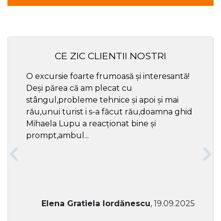
CE ZIC CLIENTII NOSTRI
O excursie foarte frumoasă și interesantă!
Cel ma
Deși părea că am plecat cu
respec
stângul,probleme tehnice și apoi și mai
rău,unui turist i s-a făcut rău,doamna ghid
Mihaela Lupu a reacționat bine și
prompt,ambul...
Elena Gratiela Iordănescu
, 19.09.2025