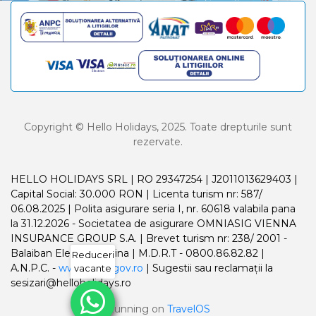
Copyright © Hello Holidays, 2025. Toate drepturile sunt
rezervate.
HELLO HOLIDAYS SRL | RO 29347254 | J2011013629403 |
Capital Social: 30.000 RON | Licenta turism nr: 587/
06.08.2025 | Polita asigurare seria I, nr. 60618 valabila pana
la 31.12.2026 - Societatea de asigurare OMNIASIG VIENNA
INSURANCE GROUP S.A. | Brevet turism nr: 238/ 2001 -
Balaiban Elena Madalina | M.D.R.T - 0800.86.82.82 |
Reduceri
A.N.P.C. -
www.anpc.gov.ro
| Sugestii sau reclamații la
vacante
sesizari@helloholidays.ro
Running on
TravelOS