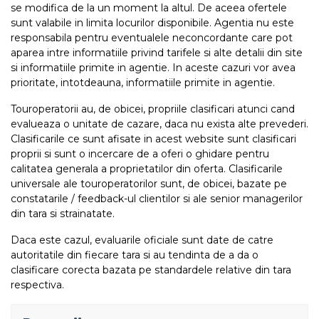
se modifica de la un moment la altul. De aceea ofertele
sunt valabile in limita locurilor disponibile. Agentia nu este
responsabila pentru eventualele neconcordante care pot
aparea intre informatiile privind tarifele si alte detalii din site
si informatiile primite in agentie. In aceste cazuri vor avea
prioritate, intotdeauna, informatiile primite in agentie.
Touroperatorii au, de obicei, propriile clasificari atunci cand
evalueaza o unitate de cazare, daca nu exista alte prevederi.
Clasificarile ce sunt afisate in acest website sunt clasificari
proprii si sunt o incercare de a oferi o ghidare pentru
calitatea generala a proprietatilor din oferta. Clasificarile
universale ale touroperatorilor sunt, de obicei, bazate pe
constatarile / feedback-ul clientilor si ale senior managerilor
din tara si strainatate.
Daca este cazul, evaluarile oficiale sunt date de catre
autoritatile din fiecare tara si au tendinta de a da o
clasificare corecta bazata pe standardele relative din tara
respectiva.