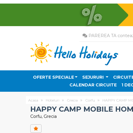
PAREREA TA conteaz
OFERTE SPECIALE
SEJURURI
CIRCUIT
CALENDAR CIRCUITE
1 DE
Acasa
Hoteluri
Grecia
Corfu
HAPPY CAMP M
HAPPY CAMP MOBILE HOM
Corfu, Grecia