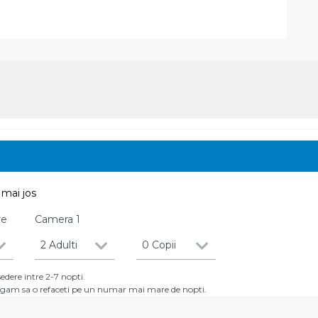
mai jos
re
Camera
1
2 Adulti
0 Copii
dere intre 2-7 nopti.
 rugam sa o refaceti pe un numar mai mare de nopti.