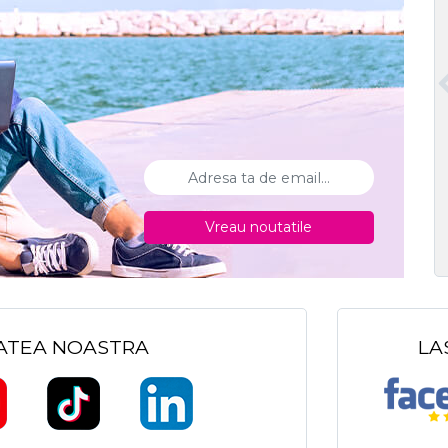
Vreau noutatile
TATEA NOASTRA
LA