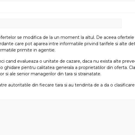
fertelor se modifica de la un moment la altul. De aceea ofertele su
e care pot aparea intre informatiile privind tarifele si alte detali
rmatiile primite in agentie.
atunci cand evalueaza o unitate de cazare, daca nu exista alte preved
i o ghidare pentru calitatea generala a proprietatilor din oferta. Cla
or si ale senior managerilor din tara si strainatate.
tre autoritatile din fiecare tara si au tendinta de a da o clasifica