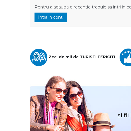
Pentru a adauga o recentie trebuie sa intri in c
Intra in cont!
Zeci de mii de TURISTI FERICITI
si fi