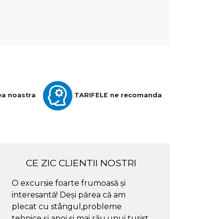
ea noastra
TARIFELE ne recomanda
CE ZIC CLIENTII NOSTRI
O excursie foarte frumoasă și
Cel mai bun ghid
interesantă! Deși părea că am
respectul
plecat cu stângul,probleme
tehnice și apoi și mai rău,unui turist