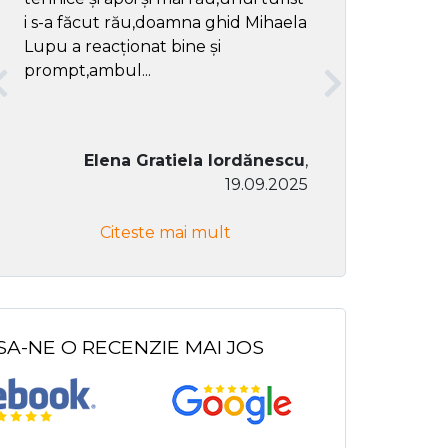
i s-a făcut rău,doamna ghid Mihaela
Lupu a reacționat bine și
prompt,ambul...
Elena Gratiela Iordănescu
,
19.09.2025
Don Co
Citeste mai mult
Citeste
SA-NE O RECENZIE MAI JOS