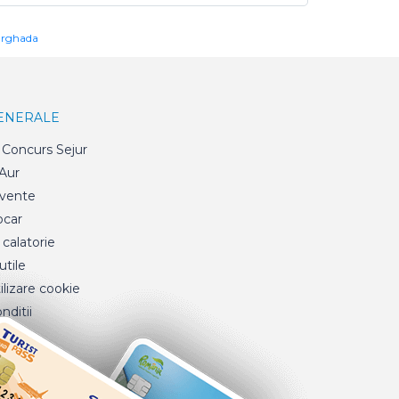
urghada
GENERALE
Concurs Sejur
 Aur
cvente
ocar
 calatorie
tile
ilizare cookie
nditii