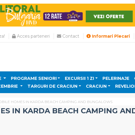
a!
Acces parteneri
Contact
Informari Plecari
E
PROGRAME SENIORI
EXCURSII 1 ZI
PELERINAJE
CEMBRIE
TARGURI DE CRACIUN
CRACIUN
REVELIO
OBILE HOMES IN KARDA BEACH CAMPING AND BUNGALOWS
ES IN KARDA BEACH CAMPING A