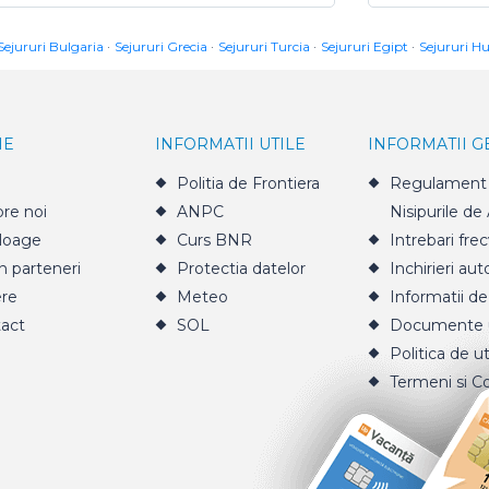
Sejururi Bulgaria
Sejururi Grecia
Sejururi Turcia
Sejururi Egipt
Sejururi H
IE
INFORMATII UTILE
INFORMATII 
Politia de Frontiera
Regulament 
re noi
ANPC
Nisipurile de
loage
Curs BNR
Intrebari fre
n parteneri
Protectia datelor
Inchirieri aut
ere
Meteo
Informatii de
act
SOL
Documente u
Politica de ut
Termeni si Co