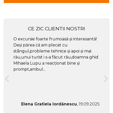
CE ZIC CLIENTII NOSTRI
O excursie foarte frumoasă și interesantă!
Cel ma
Deși părea că am plecat cu
respec
stângul,probleme tehnice și apoi și mai
rău,unui turist i s-a făcut rău,doamna ghid
Mihaela Lupu a reacționat bine și
prompt,ambul...
Elena Gratiela Iordănescu
, 19.09.2025