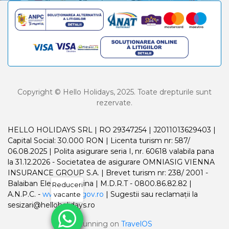
Copyright © Hello Holidays, 2025. Toate drepturile sunt
rezervate.
HELLO HOLIDAYS SRL | RO 29347254 | J2011013629403 |
Capital Social: 30.000 RON | Licenta turism nr: 587/
06.08.2025 | Polita asigurare seria I, nr. 60618 valabila pana
la 31.12.2026 - Societatea de asigurare OMNIASIG VIENNA
INSURANCE GROUP S.A. | Brevet turism nr: 238/ 2001 -
Balaiban Elena Madalina | M.D.R.T - 0800.86.82.82 |
Reduceri
A.N.P.C. -
www.anpc.gov.ro
| Sugestii sau reclamații la
vacante
sesizari@helloholidays.ro
Running on
TravelOS