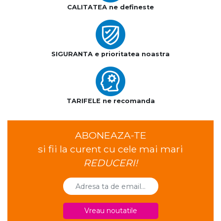
CALITATEA ne defineste
SIGURANTA e prioritatea noastra
TARIFELE ne recomanda
ABONEAZA-TE
si fii la curent cu cele mai mari
REDUCERI!
Vreau noutatile