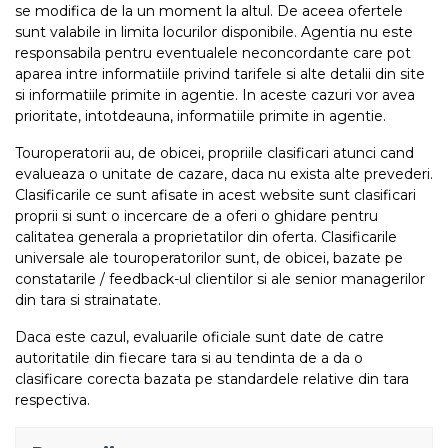
se modifica de la un moment la altul. De aceea ofertele
sunt valabile in limita locurilor disponibile. Agentia nu este
responsabila pentru eventualele neconcordante care pot
aparea intre informatiile privind tarifele si alte detalii din site
si informatiile primite in agentie. In aceste cazuri vor avea
prioritate, intotdeauna, informatiile primite in agentie.
Touroperatorii au, de obicei, propriile clasificari atunci cand
evalueaza o unitate de cazare, daca nu exista alte prevederi.
Clasificarile ce sunt afisate in acest website sunt clasificari
proprii si sunt o incercare de a oferi o ghidare pentru
calitatea generala a proprietatilor din oferta. Clasificarile
universale ale touroperatorilor sunt, de obicei, bazate pe
constatarile / feedback-ul clientilor si ale senior managerilor
din tara si strainatate.
Daca este cazul, evaluarile oficiale sunt date de catre
autoritatile din fiecare tara si au tendinta de a da o
clasificare corecta bazata pe standardele relative din tara
respectiva.