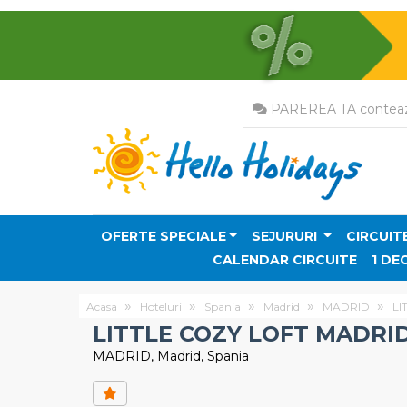
PAREREA TA conteaz
OFERTE SPECIALE
SEJURURI
CIRCUIT
CALENDAR CIRCUITE
1 DE
Acasa
Hoteluri
Spania
Madrid
MADRID
LI
LITTLE COZY LOFT MADRID
MADRID, Madrid, Spania