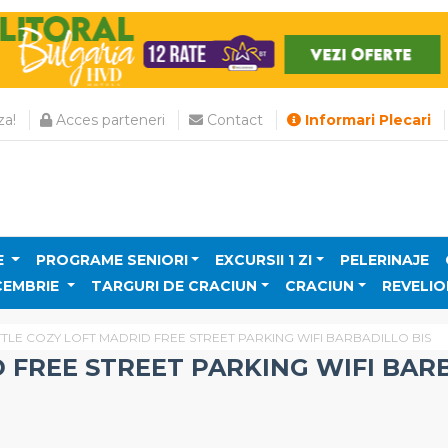
a!
Acces parteneri
Contact
Informari Plecari
E
PROGRAME SENIORI
EXCURSII 1 ZI
PELERINAJE
CEMBRIE
TARGURI DE CRACIUN
CRACIUN
REVELIO
TTLE COZY LOFT MADRID FREE STREET PARKING WIFI BARBADILLO BIS
 FREE STREET PARKING WIFI BAR