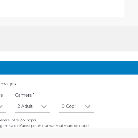
mai jos
re
Camera
1
2 Adulti
0 Copii
dere intre 2-7 nopti.
 rugam sa o refaceti pe un numar mai mare de nopti.