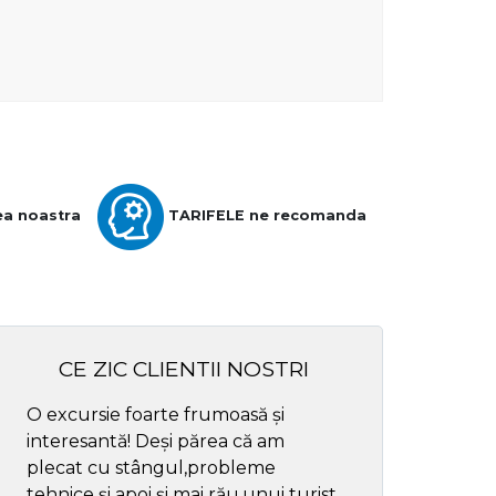
ea noastra
TARIFELE ne recomanda
CE ZIC CLIENTII NOSTRI
O excursie foarte frumoasă și
Cel mai bun ghid
interesantă! Deși părea că am
respectul
plecat cu stângul,probleme
tehnice și apoi și mai rău,unui turist