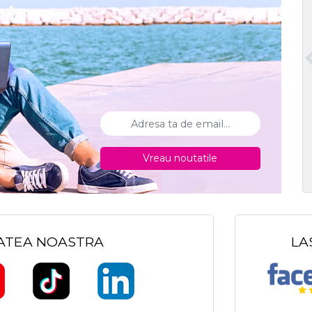
Vreau noutatile
TATEA NOASTRA
LA