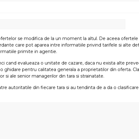
fertelor se modifica de la un moment la altul. De aceea ofertele su
e care pot aparea intre informatiile privind tarifele si alte detali
rmatiile primite in agentie.
atunci cand evalueaza o unitate de cazare, daca nu exista alte preved
i o ghidare pentru calitatea generala a proprietatilor din oferta. Cla
or si ale senior managerilor din tara si strainatate.
tre autoritatile din fiecare tara si au tendinta de a da o clasifica