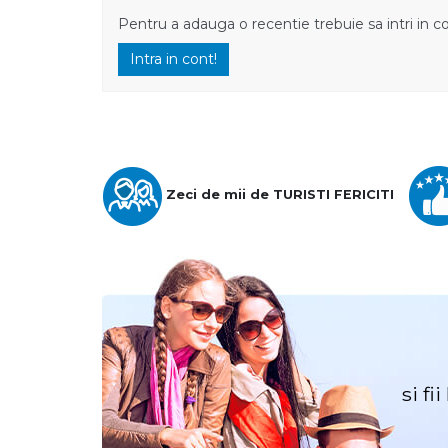
Pentru a adauga o recentie trebuie sa intri in c
Intra in cont!
Zeci de mii de TURISTI FERICITI
si fi