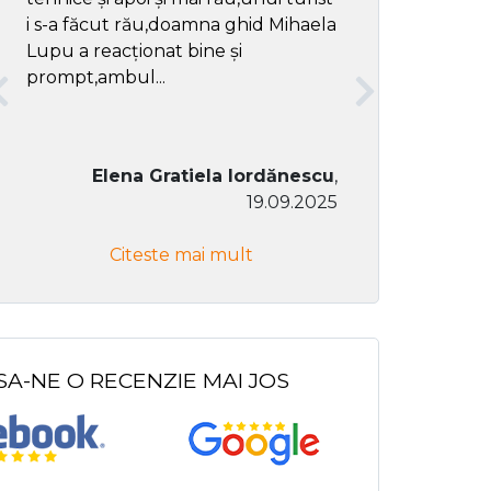
i s-a făcut rău,doamna ghid Mihaela
Lupu a reacționat bine și
prompt,ambul...
Elena Gratiela Iordănescu
,
19.09.2025
Don Co
Citeste mai mult
Citeste
SA-NE O RECENZIE MAI JOS