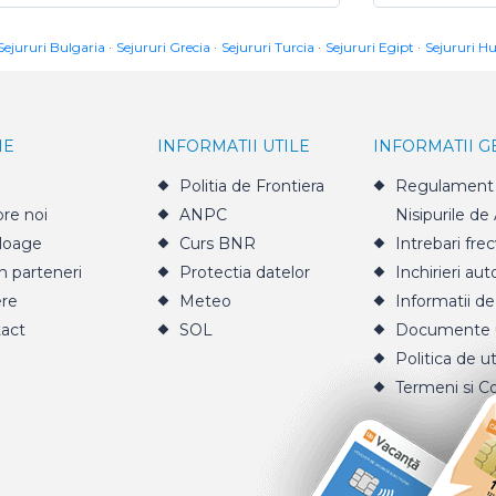
Sejururi Bulgaria
Sejururi Grecia
Sejururi Turcia
Sejururi Egipt
Sejururi H
IE
INFORMATII UTILE
INFORMATII 
Politia de Frontiera
Regulament 
re noi
ANPC
Nisipurile de
loage
Curs BNR
Intrebari fre
n parteneri
Protectia datelor
Inchirieri aut
ere
Meteo
Informatii de
act
SOL
Documente u
Politica de ut
Termeni si Co