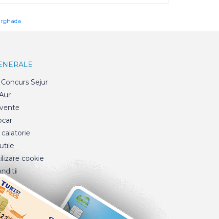
urghada
GENERALE
Concurs Sejur
 Aur
cvente
ocar
 calatorie
tile
ilizare cookie
nditii