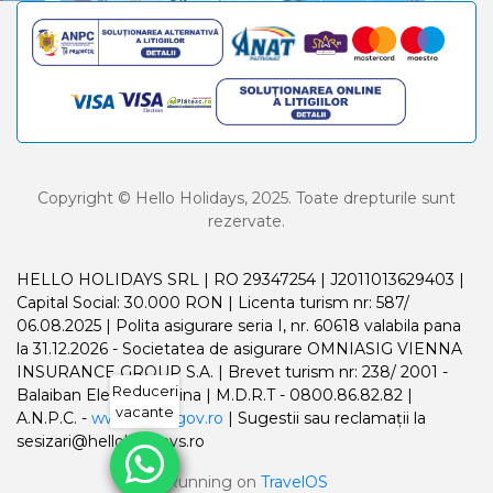
Copyright © Hello Holidays, 2025. Toate drepturile sunt
rezervate.
HELLO HOLIDAYS SRL | RO 29347254 | J2011013629403 |
Capital Social: 30.000 RON | Licenta turism nr: 587/
06.08.2025 | Polita asigurare seria I, nr. 60618 valabila pana
la 31.12.2026 - Societatea de asigurare OMNIASIG VIENNA
INSURANCE GROUP S.A. | Brevet turism nr: 238/ 2001 -
Reduceri
Balaiban Elena Madalina | M.D.R.T - 0800.86.82.82 |
vacante
A.N.P.C. -
www.anpc.gov.ro
| Sugestii sau reclamații la
sesizari@helloholidays.ro
Running on
TravelOS