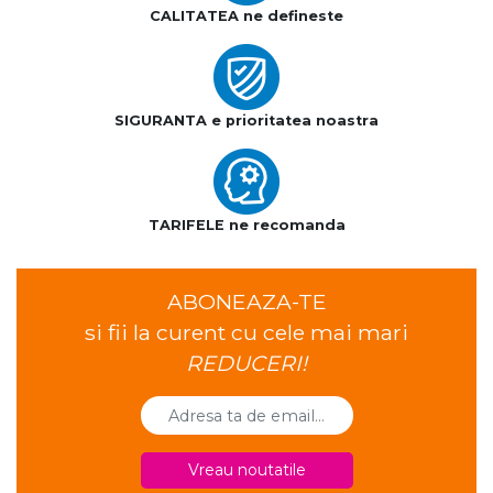
CALITATEA ne defineste
SIGURANTA e prioritatea noastra
TARIFELE ne recomanda
ABONEAZA-TE
si fii la curent cu cele mai mari
REDUCERI!
Vreau noutatile