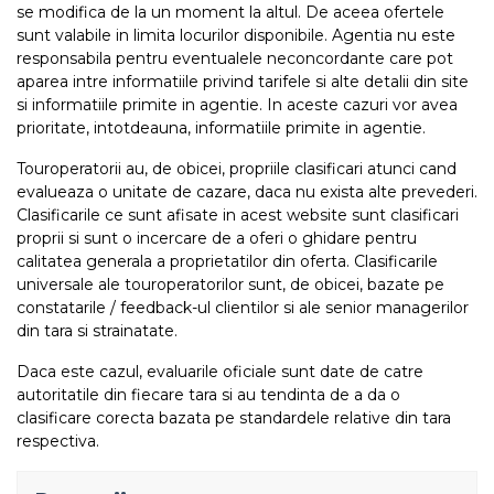
se modifica de la un moment la altul. De aceea ofertele
sunt valabile in limita locurilor disponibile. Agentia nu este
responsabila pentru eventualele neconcordante care pot
aparea intre informatiile privind tarifele si alte detalii din site
si informatiile primite in agentie. In aceste cazuri vor avea
prioritate, intotdeauna, informatiile primite in agentie.
Touroperatorii au, de obicei, propriile clasificari atunci cand
evalueaza o unitate de cazare, daca nu exista alte prevederi.
Clasificarile ce sunt afisate in acest website sunt clasificari
proprii si sunt o incercare de a oferi o ghidare pentru
calitatea generala a proprietatilor din oferta. Clasificarile
universale ale touroperatorilor sunt, de obicei, bazate pe
constatarile / feedback-ul clientilor si ale senior managerilor
din tara si strainatate.
Daca este cazul, evaluarile oficiale sunt date de catre
autoritatile din fiecare tara si au tendinta de a da o
clasificare corecta bazata pe standardele relative din tara
respectiva.