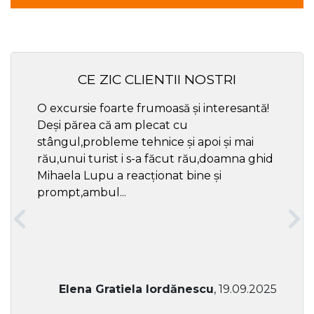
CE ZIC CLIENTII NOSTRI
O excursie foarte frumoasă și interesantă!
Cel ma
Deși părea că am plecat cu
respec
stângul,probleme tehnice și apoi și mai
rău,unui turist i s-a făcut rău,doamna ghid
Mihaela Lupu a reacționat bine și
prompt,ambul...
Elena Gratiela Iordănescu
, 19.09.2025