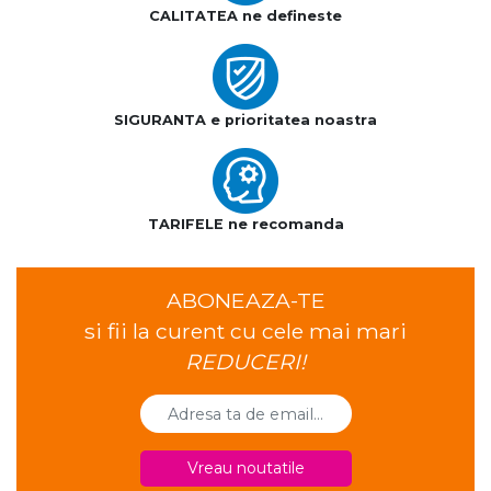
CALITATEA ne defineste
SIGURANTA e prioritatea noastra
TARIFELE ne recomanda
ABONEAZA-TE
si fii la curent cu cele mai mari
REDUCERI!
Vreau noutatile