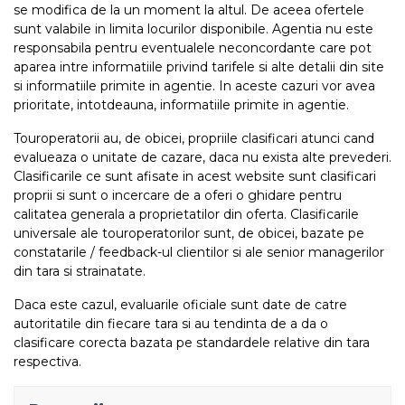
se modifica de la un moment la altul. De aceea ofertele
sunt valabile in limita locurilor disponibile. Agentia nu este
responsabila pentru eventualele neconcordante care pot
aparea intre informatiile privind tarifele si alte detalii din site
si informatiile primite in agentie. In aceste cazuri vor avea
prioritate, intotdeauna, informatiile primite in agentie.
Touroperatorii au, de obicei, propriile clasificari atunci cand
evalueaza o unitate de cazare, daca nu exista alte prevederi.
Clasificarile ce sunt afisate in acest website sunt clasificari
proprii si sunt o incercare de a oferi o ghidare pentru
calitatea generala a proprietatilor din oferta. Clasificarile
universale ale touroperatorilor sunt, de obicei, bazate pe
constatarile / feedback-ul clientilor si ale senior managerilor
din tara si strainatate.
Daca este cazul, evaluarile oficiale sunt date de catre
autoritatile din fiecare tara si au tendinta de a da o
clasificare corecta bazata pe standardele relative din tara
respectiva.