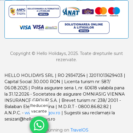
Copyright © Hello Holidays, 2025. Toate drepturile sunt
rezervate.
HELLO HOLIDAYS SRL | RO 29347254 | J2011013629403 |
Capital Social: 30.000 RON | Licenta turism nr: 587/
06.08.2025 | Polita asigurare seria I, nr. 60618 valabila pana
la 31.12.2026 - Societatea de asigurare OMNIASIG VIENNA
INSURANCE GROUP S.A. | Brevet turism nr: 238/ 2001 -
Reduceri
Balaiban Elena Madalina | M.D.R.T - 0800.86.82.82 |
vacante
A.N.P.C. -
www.anpc.gov.ro
| Sugestii sau reclamații la
sesizari@helloholidays.ro
Running on
TravelOS