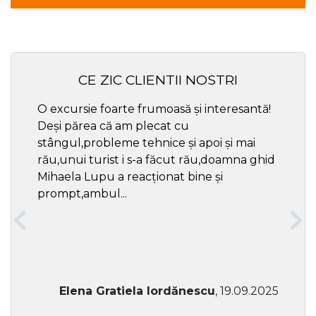
CE ZIC CLIENTII NOSTRI
O excursie foarte frumoasă și interesantă!
Cel ma
Deși părea că am plecat cu
respec
stângul,probleme tehnice și apoi și mai
rău,unui turist i s-a făcut rău,doamna ghid
Mihaela Lupu a reacționat bine și
prompt,ambul...
Elena Gratiela Iordănescu
, 19.09.2025