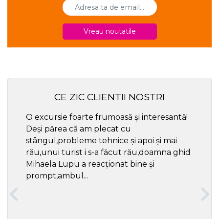
Vreau noutatile
CE ZIC CLIENTII NOSTRI
O excursie foarte frumoasă și interesantă!
Cel ma
Deși părea că am plecat cu
respec
stângul,probleme tehnice și apoi și mai
rău,unui turist i s-a făcut rău,doamna ghid
Mihaela Lupu a reacționat bine și
prompt,ambul...