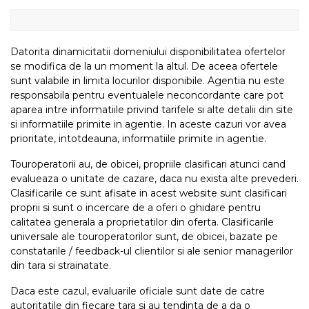
Datorita dinamicitatii domeniului disponibilitatea ofertelor
se modifica de la un moment la altul. De aceea ofertele
sunt valabile in limita locurilor disponibile. Agentia nu este
responsabila pentru eventualele neconcordante care pot
aparea intre informatiile privind tarifele si alte detalii din site
si informatiile primite in agentie. In aceste cazuri vor avea
prioritate, intotdeauna, informatiile primite in agentie.
Touroperatorii au, de obicei, propriile clasificari atunci cand
evalueaza o unitate de cazare, daca nu exista alte prevederi.
Clasificarile ce sunt afisate in acest website sunt clasificari
proprii si sunt o incercare de a oferi o ghidare pentru
calitatea generala a proprietatilor din oferta. Clasificarile
universale ale touroperatorilor sunt, de obicei, bazate pe
constatarile / feedback-ul clientilor si ale senior managerilor
din tara si strainatate.
Daca este cazul, evaluarile oficiale sunt date de catre
autoritatile din fiecare tara si au tendinta de a da o