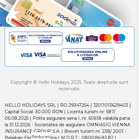
Copyright © Hello Holidays, 2025. Toate drepturile sunt
rezervate.
HELLO HOLIDAYS SRL | RO 29347254 | J2011013629403 |
Capital Social: 30.000 RON | Licenta turism nr: 587/
06.08.2025 | Polita asigurare seria I, nr. 60618 valabila pana
la 31.12.2026 - Societatea de asigurare OMNIASIG VIENNA
INSURANCE GROUP S.A. | Brevet turism nr: 238/ 2001 -
Reduceri
Balaiban Elena Madalina | M.D.R.T - 0800.86.82.82 |