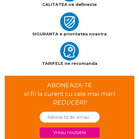
CALITATEA ne defineste
SIGURANTA e prioritatea noastra
TARIFELE ne recomanda
ABONEAZA-TE
si fii la curent cu cele mai mari
REDUCERI!
Vreau noutatile