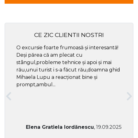
CE ZIC CLIENTII NOSTRI
O excursie foarte frumoasă și interesantă!
Cel ma
Deși părea că am plecat cu
respec
stângul,probleme tehnice și apoi și mai
rău,unui turist i s-a făcut rău,doamna ghid
Mihaela Lupu a reacționat bine și
prompt,ambul...
Elena Gratiela Iordănescu
, 19.09.2025