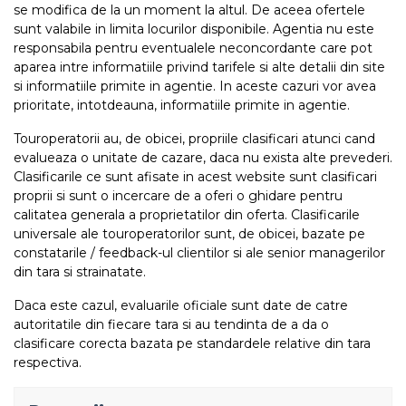
se modifica de la un moment la altul. De aceea ofertele
sunt valabile in limita locurilor disponibile. Agentia nu este
responsabila pentru eventualele neconcordante care pot
aparea intre informatiile privind tarifele si alte detalii din site
si informatiile primite in agentie. In aceste cazuri vor avea
prioritate, intotdeauna, informatiile primite in agentie.
Touroperatorii au, de obicei, propriile clasificari atunci cand
evalueaza o unitate de cazare, daca nu exista alte prevederi.
Clasificarile ce sunt afisate in acest website sunt clasificari
proprii si sunt o incercare de a oferi o ghidare pentru
calitatea generala a proprietatilor din oferta. Clasificarile
universale ale touroperatorilor sunt, de obicei, bazate pe
constatarile / feedback-ul clientilor si ale senior managerilor
din tara si strainatate.
Daca este cazul, evaluarile oficiale sunt date de catre
autoritatile din fiecare tara si au tendinta de a da o
clasificare corecta bazata pe standardele relative din tara
respectiva.