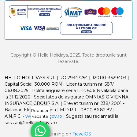
Copyright © Hello Holidays, 2025. Toate drepturile sunt
rezervate.
HELLO HOLIDAYS SRL | RO 29347254 | J2011013629403 |
Capital Social: 30.000 RON | Licenta turism nr: 587/
06.08.2025 | Polita asigurare seria I, nr. 60618 valabila pana
la 31.12.2026 - Societatea de asigurare OMNIASIG VIENNA
INSURANCE GROUP S.A. | Brevet turism nr: 238/ 2001 -
Balaiban Elena Madalina | M.D.R.T - 0800.86.82.82 |
Reduceri
A.N.P.C. -
www.anpc.gov.ro
| Sugestii sau reclamații la
vacante
sesizari@helloholidays.ro
Running on
TravelOS